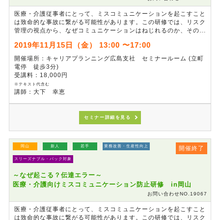
医療・介護従事者にとって、ミスコミュニケーションを起こすこと
は致命的な事故に繋がる可能性があります。この研修では、リスク
管理の視点から、なぜコミュニケーションはねじれるのか、その原
因について考え、ミスコミュニケーションが起きている現状をさま
2019年11月15日（金） 13:00 〜17:00
ざまな事例で学びます。世代間のギャップを埋める正確なコミュニ
ケーションによりもたらされる利点など、演習を通じて習得してい
開催場所：キャリアプランニング広島支社 セミナールーム (立町
ただきます。
電停 徒歩3分)
受講料：18,000円
※テキスト代含む
講師：大下 幸恵
セミナー詳細を見る
岡山
新人
若手
業務改善・生産性向上
開催終了
スリーズナブル・パック対象
～なぜ起こる？伝達エラー～
医療・介護向けミスコミュニケーション防止研修 in岡山
お問い合わせNO.19067
医療・介護従事者にとって、ミスコミュニケーションを起こすこと
は致命的な事故に繋がる可能性があります。この研修では、リスク