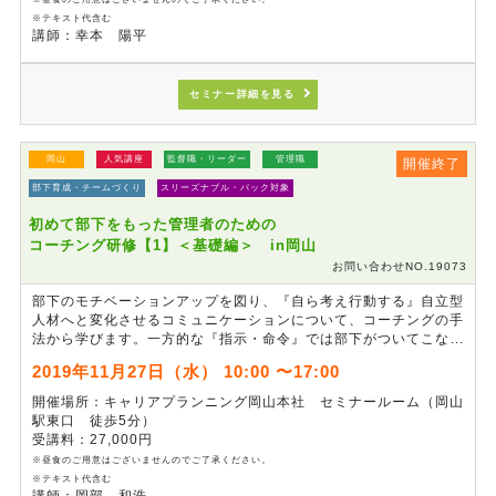
※テキスト代含む
講師：幸本 陽平
セミナー詳細を見る
岡山
人気講座
監督職・リーダー
管理職
開催終了
部下育成・チームづくり
スリーズナブル・パック対象
初めて部下をもった管理者のための
コーチング研修【1】＜基礎編＞ in岡山
お問い合わせNO.19073
部下のモチベーションアップを図り、『自ら考え行動する』自立型
人材へと変化させるコミュニケーションについて、コーチングの手
法から学びます。一方的な『指示・命令』では部下がついてこない
時代です。この研修では、コーチングの概要を知り、「傾聴」「効
2019年11月27日（水） 10:00 〜17:00
果的な質問」「承認」など基本的なスキルを身に付けます。部下育
成の場面では必須である、目標設定時の面談を想定したロールプレ
開催場所：キャリアプランニング岡山本社 セミナールーム（岡山
イングを通じて、すぐに活用できるスキルの習得を目指します。
駅東口 徒歩5分）
受講料：27,000円
※昼食のご用意はございませんのでご了承ください。
※テキスト代含む