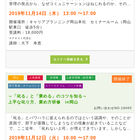
管理の視点から、なぜコミュニケーションはねじれるのか、その原
因について考え、ミスコミュニケーションが起きている現状をさま
2019年11月14日（木） 13:00 〜17:00
ざまな事例で学びます。世代間のギャップを埋める正確なコミュニ
ケーションによりもたらされる利点など、演習を通じて習得してい
開催場所：キャリアプランニング岡山本社 セミナールーム（岡山
ただきます。
駅東口 徒歩5分）
受講料：18,000円
※テキスト代含む
講師：大下 幸恵
セミナー詳細を見る
岡山
人気講座
管理職
上級管理職（経営層）
開催終了
部下育成・チームづくり
スリーズナブル・パック対象
～「叱る」と「褒める」のコツを知る～
上手な叱り方、褒め方研修 in岡山
お問い合わせNO.19065
「叱る」とパワハラに捉えられるのではという認識や、そのことが
原因で、部下が退職してしまうなどの現象が起きていることなど
で、ここ近年、「叱れない上司」が増えてきています。しかしなが
ら、「叱り方」一つで、部下のモチベーションや成長、チームの活
2019年11月12日（火） 10:00 〜17:00
性化に繋がるのもまた、事実です。この研修では、部下指導、育成