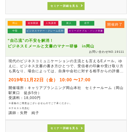
セミナー詳細を見る
岡山
追加開講
人気講座
新人
若手
開催終了
中堅
ビジネスマナー・クレーム応対
スリーズナブル・パック対象
“自己流”の不安を解消！
ビジネスＥメールと文書のマナー研修 in岡山
お問い合わせNO.19111
現代のビジネスコミュニケーションの主流とも言えるEメール。ゆ
えに、ビジネス文書の書き方ひとつで、受信者の印象や受け取り方
も異なり、場合によっては、自身や会社に対する相手からの評価を
落とすことにも繋がります。この研修では、ビジネス文書作成の基
2019年11月22日（金） 10:00 〜17:00
本ルールから、Ｅメールの活用方法を学び、相手に好印象を与える
基本マナーの習得を図ります。
開催場所：キャリアプランニング岡山本社 セミナールーム（岡山
駅東口 徒歩5分）
受講料：18,000円
※昼食のご用意はございませんのでご了承ください。
※テキスト代含む
講師：矢野 純子
セミナー詳細を見る