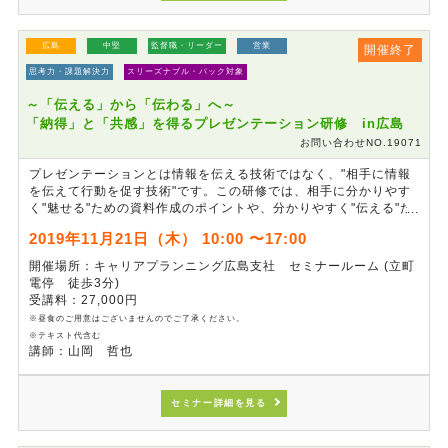
広島
中堅
監督職・リーダー
営業
開催終了
思考力・課題解決力
スリーズナブル・パック対象
～「伝える」から「伝わる」へ～
「納得」と「共感」を得るプレゼンテーション研修 in広島
お問い合わせNO.19071
プレゼンテーションとは情報を伝える技術ではなく、"相手に情報
を伝えて行動を促す技術"です。この研修では、相手に分かりやす
く"魅せる"ための資料作成のポイントや、分かりやすく"伝える"た
めの話し方など、視覚・聴覚に訴える効果的なプレゼンのポイント
2019年11月21日（木） 10:00 〜17:00
について学びます。プレゼン実践を通じて伝える力を磨き、相手の
納得と共感を引き出すプレゼン力向上を目指します。
開催場所：キャリアプランニング広島支社 セミナールーム (立町
電停 徒歩3分)
受講料：27,000円
※昼食のご用意はございませんのでご了承ください。
※テキスト代含む
講師：山岡 哲也
セミナー詳細を見る