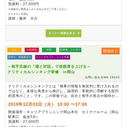
受講料：27,000円
※昼食のご用意はございませんのでご了承ください。
※テキスト代含む
講師：藤井 大介
セミナー詳細を見る
岡山
人気講座
中堅
監督職・リーダー
開催終了
思考力・課題解決力
スリーズナブル・パック対象
～相手目線の「場と対話」で信頼度を上げる～
クリティカルシンキング研修 in岡山
お問い合わせNO.19033
クリティカルシンキングとは「物事の情報を無批判に受け入れるの
ではなく、多様な角度から検討し、論理的・客観的に理解する批判
的思考のこと」です。この研修では、自分と相手の視点や期待が異
なることを理解し、違う角度から質問することで、相手の真の意図
2019年12月03日（火） 10:00 〜17:00
を引き出すことを学びます。また、相手が自ら話したくなる「場」
の作り方、言葉の選び方、間の取り方など実践を通じて身に付けま
開催場所：キャリアプランニング岡山本社 セミナールーム（岡山
す。顧客の本音を見抜き、質問力を向上させることで、問題解決
駅東口 徒歩5分）
力、業務成果の向上を目指します。
受講料：27,000円
※昼食のご用意はございませんのでご了承ください。