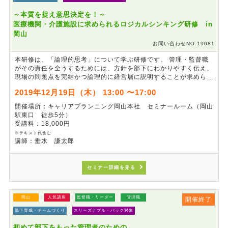
～本質を捉え意思決定を！～
医療機関・介護施設に求められるロジカルシンキング研修 in
岡山
お問い合わせNO.19081
本研修は、「論理的思考」について学ぶ研修です。 管理・監督職
がその責任を全うするためには、方針を部下にわかりやすく伝え、
現場の問題点を完結かつ論理的に経営層に説明することが求められ
ます。「論理的思考に必要な視点」「フレームワーク」等を学び、
2019年12月19日（木） 13:00 〜17:00
表面的な事象や感情論ではなく、問題の本質を捉え、意思決定がで
きるスキルを身につける研修です。
開催場所：キャリアプランニング岡山本社 セミナールーム（岡山
駅東口 徒歩5分）
受講料：18,000円
※テキスト代含む
講師：垂水 謙太郎
セミナー詳細を見る
岡山
人気講座
監督職・リーダー
管理職
開催終了
部下育成・チームづくり
スリーズナブル・パック対象
初めて部下をもった管理者のための