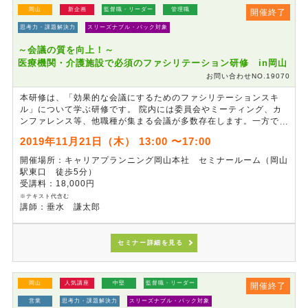
岡山
新企画
監督職・リーダー
管理職
開催終了
思考力・課題解決力
スリーズナブル・パック対象
～会議の質を向上！～
医療機関・介護施設で必須のファシリテーション研修 in岡山
お問い合わせNO.19070
本研修は、「効果的な会議にするためのファシリテーションスキ
ル」について学ぶ研修です。 院内には委員会やミーティング、カ
ンファレンス等、他職種が集まる会議が多数存在します。一方で、
会議が報告会となっているケースや、業務の効率化や品質向上のた
2019年11月21日（木） 13:00 〜17:00
めであるはずの会議そのものが、負担となっているケースが少なく
ありません。「良い会議と悪い会議」「効果的な会議のポイント」
開催場所：キャリアプランニング岡山本社 セミナールーム（岡山
を学び、ファシリテーターに求められる役割を再確認することで、
駅東口 徒歩5分）
より効果的なファシリテーションスキルを身につける研修です。
受講料：18,000円
※テキスト代含む
講師：垂水 謙太郎
セミナー詳細を見る
岡山
人気講座
中堅
監督職・リーダー
開催終了
営業
思考力・課題解決力
スリーズナブル・パック対象