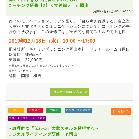
コーチング研修【2】＜実践編＞ in岡山
お問い合わせNO.19080
部下のモチベーションアップを図り、『自ら考え行動する』自立型
人材へと変化させるコミュニケーションについて、コーチングの手
法から学びます。この研修では、実践的な質問スキルの向上を図
り、「部下のタイプ別指導」など、トレーニングを通じて強化しま
2019年12月18日（水） 10:00 〜17:00
す。相手の気持ちや立場を考えた、行き違いのないコミュニケーシ
ョンを目指します。
開催場所：キャリアプランニング岡山本社 セミナールーム（岡山
駅東口 徒歩5分）
受講料：27,000円
※昼食のご用意はございませんのでご了承ください。
※テキスト代含む
講師：岡部 和浩
セミナー詳細を見る
岡山
人気講座
全階層
思考力・課題解決力
開催終了
スリーズナブル・パック対象
～論理的な「伝わる」文章スキルを習得する～
ロジカルライティング研修 in岡山