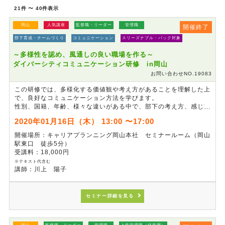
21件 〜 40件表示
岡山
人気講座
監督職・リーダー
管理職
開催終了
部下育成・チームづくり
コミュニケーション
スリーズナブル・パック対象
～多様性を認め、風通しの良い職場を作る～
ダイバーシティコミュニケーション研修 in岡山
お問い合わせNO.19083
この研修では、多様化する価値観や考え方があることを理解した上
で、良好なコミュニケーション方法を学びます。
性別、国籍、年齢、様々な違いがある中で、部下の考え方、感じ方
の違いを多様性として受け入れ、無意識の思い込み（アンコンシャ
2020年01月16日（木） 13:00 〜17:00
ス・バイアス）に気づき、とらわれることなく、職場でのコミュニ
ケーションスキル向上に取り組みます。
開催場所：キャリアプランニング岡山本社 セミナールーム（岡山
駅東口 徒歩5分）
※本セミナーは最新の研究結果を踏まえ「～価値観のズレが生むコ
受講料：18,000円
ミュニケーションギャップを解消～ 男女脳差理解によるダイバー
※テキスト代含む
シティコミュニケーション研修」のタイトル・プログラムを改変し
講師：川上 陽子
たものです。
セミナー詳細を見る