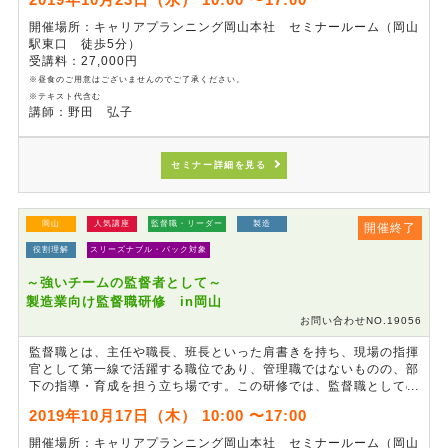
す。
開催場所：キャリアプランニング岡山本社 セミナールーム（岡山
駅東口 徒歩5分）
受講料：27,000円
※昼食のご用意はございませんのでご了承ください。
※テキスト代含む
講師：野田 弘子
セミナー詳細を見る
岡山
人気講座
監督職・リーダー
製造
開催終了
役割理解
スリーズナブル・パック対象
～強いチームの監督者として～
製造業向け監督職研修 in岡山
お問い合わせNO.19056
監督職とは、主任や職長、班長といった肩書きを持ち、現場の指揮
官として第一線で活躍する職位であり、管理職ではないものの、部
下の指導・育成を担う立ち場です。この研修では、監督職としての
あるべき姿を明確にし、果たすべき役割について学びます。組織内
2019年10月17日（木） 10:00 〜17:00
での監督職の位置づけを再確認し、チームのリーダーとしてチーム
を強くするには何をすれば良いのかについて理解を深めます。ま
開催場所：キャリアプランニング岡山本社 セミナールーム（岡山