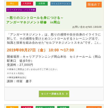
岡山
人気講座
全階層
コミュニケーション
開催終了
スリーズナブル・パック対象
～怒りのコントロールを身につける～
アンガーマネジメント研修 in岡山
お問い合わせNO.19049
「アンガーマネジメント」は、怒りの感情や自分自身のイライラに
対して、その感情を受けとめコントロールするトレーニング法で、
知識と技術を組み合わせた“セルフマネジメントスキル”です。この
研修では、“怒らない人”になるのではなく、怒るべきことには上手
2019年09月27日（金） 10:00 〜17:00
に怒り、そうでないものには怒らないですむよう、適切に線引きが
できるようになることを目指します。メンタルヘルスやパワハラ防
開催場所：キャリアプランニング岡山本社 セミナールーム（岡山
止につながる「アンガーマネジメント」スキルを身に付け、社内外
駅東口 徒歩5分）
における対人関係を円滑に行えるよう職場での実践的活用法を習得
受講料：27,000円
します。
※昼食のご用意はございませんのでご了承ください。
※テキスト代含む
※事前診断料金含む
講師：侍留 慶子
セミナー詳細を見る
岡山
人気講座
監督職・リーダー
管理職