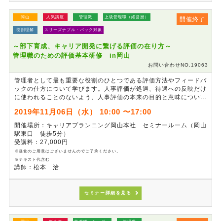
岡山
人気講座
管理職
上級管理職（経営層）
開催終了
役割理解
スリーズナブル・パック対象
～部下育成、キャリア開発に繋げる評価の在り方～
管理職のための評価基本研修 in岡山
お問い合わせNO.19063
管理者として最も重要な役割のひとつである評価方法やフィードバ
ックの仕方について学びます。人事評価が処遇、待遇への反映だけ
に使われることのないよう、人事評価の本来の目的と意味について
考えます。また、グループワークを通して、問題社員への対応な
2019年11月06日（水） 10:00 〜17:00
ど、タイプ別指導方法を学びます。人事評価を「効果的な育成」に
繋げるスキルが身に付く研修です。
開催場所：キャリアプランニング岡山本社 セミナールーム（岡山
駅東口 徒歩5分）
受講料：27,000円
※昼食のご用意はございませんのでご了承ください。
※テキスト代含む
講師：松本 治
セミナー詳細を見る