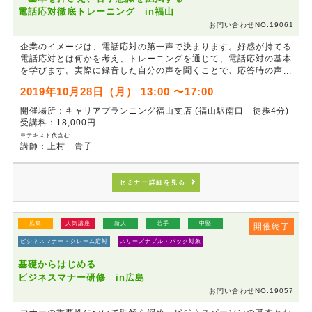
電話応対徹底トレーニング in福山
お問い合わせNO.19061
企業のイメージは、電話応対の第一声で決まります。好感が持てる
電話応対とは何かを考え、トレーニングを通じて、電話応対の基本
を学びます。実際に録音した自分の声を聞くことで、応答時の声の
トーンやスピード、言いまわしのクセを知り、改善点を見つけま
2019年10月28日（月） 13:00 〜17:00
す。また、電話の向こうのお客様のご希望に沿えないケースやクレ
ームなどお叱りを受けたときの上手な言いまわしについて、実践を
開催場所：キャリアプランニング福山支店 (福山駅南口 徒歩4分)
通じて学ぶことでワンランク上の応対を目指します。
受講料：18,000円
※テキスト代含む
講師：上村 貴子
セミナー詳細を見る
広島
人気講座
新人
若手
中堅
開催終了
ビジネスマナー・クレーム応対
スリーズナブル・パック対象
基礎からはじめる
ビジネスマナー研修 in広島
お問い合わせNO.19057