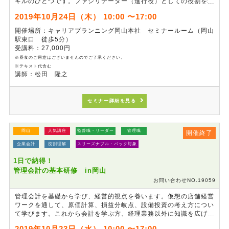
キルのひとつです。ファシリテーター（進行役）としての役割を理
解し、場の作り方、話の引き出し方、意見のまとめ方、結論を決め
2019年10月24日（木） 10:00 〜17:00
る合意形成までポイントを押さえて解説します。この概念とスキル
を学ぶことで、メンバーの参加意欲を高め、納得性の高い合意形成
開催場所：キャリアプランニング岡山本社 セミナールーム（岡山
に繋げることができます。
駅東口 徒歩5分）
受講料：27,000円
※昼食のご用意はございませんのでご了承ください。
※テキスト代含む
講師：松田 隆之
セミナー詳細を見る
岡山
人気講座
監督職・リーダー
管理職
開催終了
企業会計
役割理解
スリーズナブル・パック対象
1日で納得！
管理会計の基本研修 in岡山
お問い合わせNO.19059
管理会計を基礎から学び、経営的視点を養います。仮想の店舗経営
ワークを通して、原価計算、損益分岐点、設備投資の考え方につい
て学びます。これから会計を学ぶ方、経理業務以外に知識を広げた
い方にも分かりやすく管理会計の本質について理解が深まる研修で
2019年10月23日（水） 10:00 〜17:00