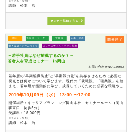
※テキスト代含む
講師：松本 治
セミナー詳細を見る
岡山
監督職・リーダー
管理職
人事・総務
開催終了
部下育成・チームづくり
スリーズナブル・パック対象
～若手社員はなぜ離職するのか？～
若者人材育成セミナー in岡山
お問い合わせNO.19052
若年層の“早期離職防止”と“早期戦力化”を共存させるために必要な
視点とは何かについて学びます。現代の「就職観」「職業観」を踏
まえ、若年層が能動的に学び、成長していくために必要な環境や指
導方法のポイントについて理解を深めます。
2019年10月09日（水） 13:00 〜17:00
開催場所：キャリアプランニング岡山本社 セミナールーム（岡山
駅東口 徒歩5分）
受講料：18,000円
※テキスト代含む
講師：松本 治