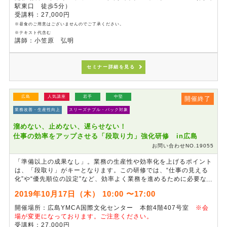
た、ワークを通じて部下指導・育成における悩みや他者の考えを共
駅東口 徒歩5分）
有することで、自身の指導法を見直すことができます。次期管理職
受講料：27,000円
への準備として、指導育成スキルの向上を目指します。
※昼食のご用意はございませんのでご了承ください。
※テキスト代含む
講師：小笠原 弘明
セミナー詳細を見る
広島
人気講座
若手
中堅
開催終了
業務改善・生産性向上
スリーズナブル・パック対象
溜めない、止めない、遅らせない！
仕事の効率をアップさせる「段取り力」強化研修 in広島
お問い合わせNO.19055
「準備以上の成果なし」。業務の生産性や効率化を上げるポイント
は、「段取り」がキーとなります。この研修では、“仕事の見える
化”や“優先順位の設定”など、効率よく業務を進めるために必要な
「段取り」のポイントを学びます。また、「段取り上手」になるた
2019年10月17日（木） 10:00 〜17:00
めのコミュニケーションについて再確認し、報・連・相の強化を図
ります。
開催場所：広島YMCA国際文化センター 本館4階407号室
※会
場が変更になっております。ご注意ください。
受講料：27,000円