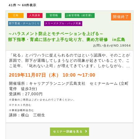
41件 〜 60件表示
広島
人気講座
管理職
上級管理職（経営層）
開催終了
部下育成・チームづくり
スリーズナブル・パック対象
～ハラスメント防止とモチベーションを上げる～
部下指導・育成に活かす上手な叱り方、褒め方研修 in広島
お問い合わせNO.19064
「叱る」とパワハラに捉えられるのではという認識や、そのことが
原因で、部下が退職してしまうなどの現象が起きていることで、こ
こ近年、「叱れない上司」が増えてきています。しかしながら、
「叱り方」一つで、部下のモチベーションや成長、チームの活性化
2019年11月07日（木） 10:00 〜17:00
に繋がるのもまた事実です。この研修では、部下指導、育成に繋が
る「叱り方」の技術について学ぶとともに、大半のマネジメント職
開催場所：キャリアプランニング広島支社 セミナールーム (立町
が苦手な部下の「褒め方」の技術についても学び、部下を承認しな
電停 徒歩3分)
がら、部下の意欲を高めて成長を支援するマネジメント手法の習得
受講料：27,000円
を図ります。
※昼食のご用意はございませんのでご了承ください。
※テキスト代含む
※事前診断料金含む
講師：横山 三樹生
セミナー詳細を見る