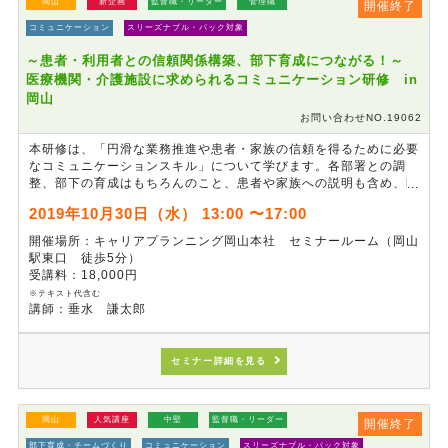
岡山
新企画
監督職・リーダー
管理職
開催終了
コミュニケーション
スリーズナブル・パック対象
～患者・利用者との信頼関係構築、部下育成につながる！～
医療機関・介護施設に求められるコミュニケーション研修 in
岡山
お問い合わせNO.19062
本研修は、「円滑な業務推進や患者・家族の信頼を得るために必要
なコミュニケーションスキル」について学びます。各部署との調
整、部下の育成はもちろんのこと、患者や家族への説明も含め、医
療機関・介護施設において、コミュニケーションは最も大切なスキ
2019年10月30日（水） 13:00 〜17:00
ルの１つです。「聞き方・伝え方」「ビジネスにおける報連相」な
ど、基本的なスキルを再確認することで、患者との信頼関係、部下
開催場所：キャリアプランニング岡山本社 セミナールーム（岡山
育成に繋げるための研修です。
駅東口 徒歩5分）
受講料：18,000円
※テキスト代含む
講師：垂水 謙太郎
セミナー詳細を見る
岡山
人気講座
中堅
監督職・リーダー
開催終了
部下育成・チームづくり
コミュニケーション
スリーズナブル・パック対象