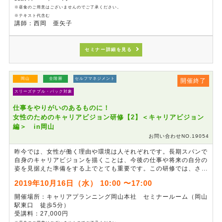
※昼食のご用意はございませんのでご了承ください。
※テキスト代含む
講師：西岡 亜矢子
セミナー詳細を見る
岡山
全階層
セルフマネジメント
開催終了
スリーズナブル・パック対象
仕事をやりがいのあるものに！
女性のためのキャリアビジョン研修【2】＜キャリアビジョン
編＞ in岡山
お問い合わせNO.19054
昨今では、女性が働く理由や環境は人それぞれです。長期スパンで
自身のキャリアビジョンを描くことは、今後の仕事や将来の自分の
姿を見据えた準備をする上でとても重要です。この研修では、さま
ざまな事例やインタビューから、自分にとっての仕事の意義を考
2019年10月16日（水） 10:00 〜17:00
え、会社のためにどう働くのかを見出します。
開催場所：キャリアプランニング岡山本社 セミナールーム（岡山
駅東口 徒歩5分）
受講料：27,000円