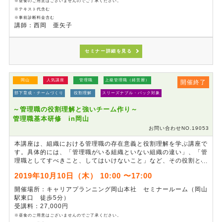
※昼食のご用意はございませんのでご了承ください。
※テキスト代含む
※事前診断料金含む
講師：西岡 亜矢子
セミナー詳細を見る
岡山
人気講座
管理職
上級管理職（経営層）
開催終了
部下育成・チームづくり
役割理解
スリーズナブル・パック対象
～管理職の役割理解と強いチーム作り～
管理職基本研修 in岡山
お問い合わせNO.19053
本講座は、組織における管理職の存在意義と役割理解を学ぶ講座で
す。具体的には、「管理職がいる組織といない組織の違い」、「管
理職としてすべきこと、してはいけないこと」など、その役割と心
構えを学びます。また管理職に求められる「報告・連絡・相談をは
2019年10月10日（木） 10:00 〜17:00
じめ、コミュニケーションの取り方」、「チームの成長に必須のマ
ネジメント手法」などを習得します。存在意義や役割を再認識する
開催場所：キャリアプランニング岡山本社 セミナールーム（岡山
ことで、強固な組織作りに必要な管理職の育成に繋がる研修です。
駅東口 徒歩5分）
受講料：27,000円
※昼食のご用意はございませんのでご了承ください。