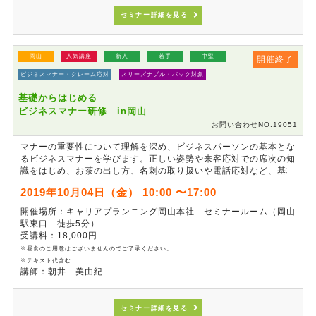
セミナー詳細を見る
岡山
人気講座
新人
若手
中堅
開催終了
ビジネスマナー・クレーム応対
スリーズナブル・パック対象
基礎からはじめる
ビジネスマナー研修 in岡山
お問い合わせNO.19051
マナーの重要性について理解を深め、ビジネスパーソンの基本とな
るビジネスマナーを学びます。正しい姿勢や来客応対での席次の知
識をはじめ、お茶の出し方、名刺の取り扱いや電話応対など、基本
動作の一つひとつを確実に身に付けます。これまで正しいとされて
2019年10月04日（金） 10:00 〜17:00
いたマナーでも、年月とともに変化していることがあります。その
マナーが生まれた背景も理解しながら、最新の「正しい」マナーを
開催場所：キャリアプランニング岡山本社 セミナールーム（岡山
習得できる研修です。
駅東口 徒歩5分）
受講料：18,000円
※昼食のご用意はございませんのでご了承ください。
※テキスト代含む
講師：朝井 美由紀
セミナー詳細を見る