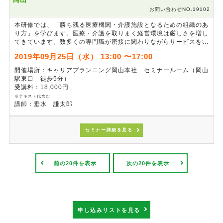
お問い合わせNO.19102
本研修では、「勝ち残る医療機関・介護施設となるための組織のあ
り方」を学びます。医療・介護を取りまく経営環境は厳しさを増し
てきています。数多くの専門職が密接に関わりながらサービスを提
供する医療機関や介護施設において、この厳しい環境を乗り換えて
2019年09月25日（水） 13:00 〜17:00
いくには、
一個人の専門性ではなく「組織」としての取り組み
が求
められます。 「組織構造の理解」と、組織をけん引する「リーダ
開催場所：キャリアプランニング岡山本社 セミナールーム（岡山
ーシップとマネジメント」について学び、強固な組織づくりを目指
駅東口 徒歩5分）
す研修です。
受講料：18,000円
※テキスト代含む
講師：垂水 謙太郎
セミナー詳細を見る
前の20件を表示
次の20件を表示
申し込みリストを見る