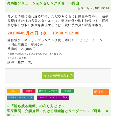
洞察型ソリューションセリング研修 in岡山
お問い合わせNO.19110
モノと情報に溢れ返る昨今、ただやみくもに行動量を増やし、頑張
り続けるだけの営業スタイルでは、売上が伸び悩む時代です。継続
的な取引や取引拡大を実現するには、買い手の真の課題や本音、特
徴を知るための洞察力がポイントとなります。この研修では、洞察
2019年09月25日（水） 10:00 〜17:00
力を磨くポイントを知るとともに、買い手の「買わない理由」を段
階別に理解し、その克服法について学ぶとともに、クロージングに
開催場所：キャリアプランニング岡山本社7F セミナールーム
向けた販売プロセスについて、より理解を深めます。
（岡山駅東口 徒歩5分）
受講料：27,000円
※昼食のご用意はございませんのでご了承ください。
※テキスト代含む
講師：藤井 大介
セミナー詳細を見る
岡山
新企画
監督職・リーダー
管理職
開催終了
部下育成・チームづくり
スリーズナブル・パック対象
～「勝ち残る組織」の在り方とは～
医療機関・介護施設における組織論とリーダーシップ研修 in
岡山