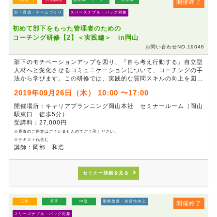
開催終了
部下育成・チームづくり
スリーズナブル・パック対象
初めて部下をもった管理者のための
コーチング研修【2】＜実践編＞ in岡山
お問い合わせNO.19048
部下のモチベーションアップを図り、『自ら考え行動する』自立型
人材へと変化させるコミュニケーションについて、コーチングの手
法から学びます。この研修では、実践的な質問スキルの向上を図
り、「部下のタイプ別指導」など、トレーニングを通じて強化しま
2019年09月26日（木） 10:00 〜17:00
す。相手の気持ちや立場を考えた、行き違いのないコミュニケーシ
ョンを目指します。
開催場所：キャリアプランニング岡山本社 セミナールーム（岡山
駅東口 徒歩5分）
受講料：27,000円
※昼食のご用意はございませんのでご了承ください。
※テキスト代含む
講師：岡部 和浩
セミナー詳細を見る
広島
若手
中堅
業務改善・生産性向上
開催終了
スリーズナブル・パック対象