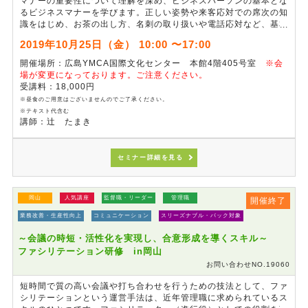
マナーの重要性について理解を深め、ビジネスパーソンの基本とな
るビジネスマナーを学びます。正しい姿勢や来客応対での席次の知
識をはじめ、お茶の出し方、名刺の取り扱いや電話応対など、基本
動作の一つひとつを確実に身に付けます。これまで正しいとされて
2019年10月25日（金） 10:00 〜17:00
いたマナーでも、年月とともに変化していることがあります。その
マナーが生まれた背景も理解しながら、最新の「正しい」マナーを
開催場所：広島YMCA国際文化センター 本館4階405号室
※会
習得できる研修です。
場が変更になっております。ご注意ください。
受講料：18,000円
※開催日が変更となっております。
変更前：10月21日（月 ）→変
※昼食のご用意はございませんのでご了承ください。
更後：10月25日（金）
ご注意ください。
※テキスト代含む
講師：辻 たまき
セミナー詳細を見る
岡山
人気講座
監督職・リーダー
管理職
開催終了
業務改善・生産性向上
コミュニケーション
スリーズナブル・パック対象
～会議の時短・活性化を実現し、合意形成を導くスキル～
ファシリテーション研修 in岡山
お問い合わせNO.19060
短時間で質の高い会議や打ち合わせを行うための技法として、ファ
シリテーションという運営手法は、近年管理職に求められているス