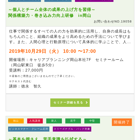
～個人とチーム全体の成果の上げ方を習得～
関係構築力・巻き込み力向上研修 in岡山
お問い合わせNO.19058
仕事で関係するすべての人の力を効果的に活用し、自身の成長はも
ちろんのこと、組織の成果をより高めるための手法について学びま
す。また、人間心理と行動原理について具体的に学ぶことで、人に
対する理解と関心を深めます。より良い人間関係を築くことで、周
2019年10月29日（火） 10:00 〜17:00
囲の協力を引き出す力、チャンスを拡大する方法を身に付け、充実
したキャリアの実現を目指します。
開催場所：キャリアプランニング岡山本社7F セミナールーム
（岡山駅東口 徒歩5分）
受講料：27,000円
※昼食のご用意はございませんのでご了承ください。
※テキスト代含む
講師：徳永 智久
セミナー詳細を見る
福山
人気講座
新人
若手
中堅
開催終了
ビジネスマナー・クレーム応対
スリーズナブル・パック対象
～基本を押さえ、苦手意識を払拭する～