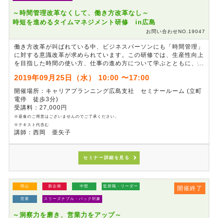
～時間管理改革なくして、働き方改革なし～
時短を進めるタイムマネジメント研修 in広島
お問い合わせNO.19047
働き方改革が叫ばれている中、ビジネスパーソンにも「時間管理」
に対する意識改革が求められています。この研修では、生産性向上
を目指した時間の使い方、仕事の進め方について学ぶとともに、効
率的な会議の進め方として、会議におけるタイムマネジメントの手
2019年09月25日（水） 10:00 〜17:00
法についてワークを通して体験します。「時間管理の手法」を身に
付けることで、時間に追われる仕事人から時間を有効活用する仕事
開催場所：キャリアプランニング広島支社 セミナールーム (立町
人になることを目指します。
電停 徒歩3分)
受講料：27,000円
※昼食のご用意はございませんのでご了承ください。
※テキスト代含む
講師：西岡 亜矢子
セミナー詳細を見る
岡山
新企画
中堅
監督職・リーダー
開催終了
営業
スリーズナブル・パック対象
～洞察力を磨き、営業力をアップ～