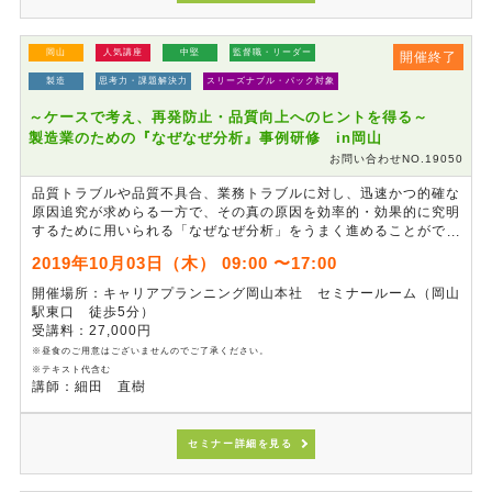
岡山
人気講座
中堅
監督職・リーダー
開催終了
製造
思考力・課題解決力
スリーズナブル・パック対象
～ケースで考え、再発防止・品質向上へのヒントを得る～
製造業のための『なぜなぜ分析』事例研修 in岡山
お問い合わせNO.19050
品質トラブルや品質不具合、業務トラブルに対し、迅速かつ的確な
原因追究が求めらる一方で、その真の原因を効率的・効果的に究明
するために用いられる「なぜなぜ分析」をうまく進めることができ
ないというケースも見受けられます。本講座は、多くの事例を用い
2019年10月03日（木） 09:00 〜17:00
て、実践的な「なぜなぜ分析」トレーニングを実施することで、よ
り的確な再発防止策を導き出すポイントを養い、職場実践につなげ
開催場所：キャリアプランニング岡山本社 セミナールーム（岡山
るヒントを得るための講座です。
駅東口 徒歩5分）
受講料：27,000円
※昼食のご用意はございませんのでご了承ください。
※テキスト代含む
講師：細田 直樹
セミナー詳細を見る