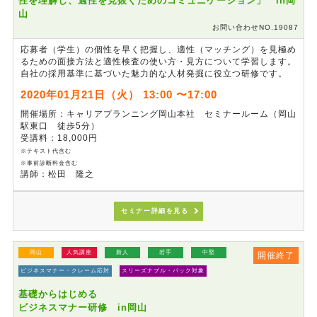
性を理解し、適性を見抜くためのコミュニケーション」 in岡
山
お問い合わせNO.19087
応募者（学生）の個性を早く把握し、適性（マッチング）を見極め
るための面接方法と適性検査の使い方・見方について学習します。
自社の採用基準に基づいた魅力的な人材発掘に役立つ研修です。
2020年01月21日（火） 13:00 〜17:00
開催場所：キャリアプランニング岡山本社 セミナールーム（岡山
駅東口 徒歩5分）
受講料：18,000円
※テキスト代含む
※事前診断料金含む
講師：松田 隆之
セミナー詳細を見る
岡山
人気講座
新人
若手
中堅
開催終了
ビジネスマナー・クレーム応対
スリーズナブル・パック対象
基礎からはじめる
ビジネスマナー研修 in岡山