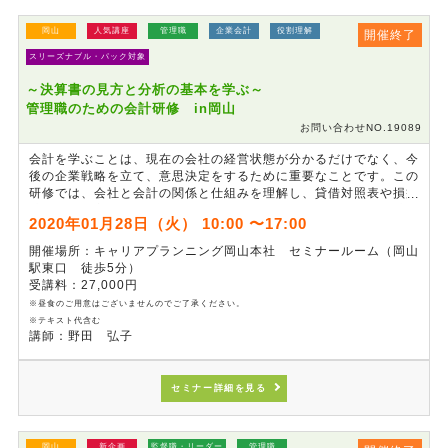
岡山
人気講座
管理職
企業会計
役割理解
開催終了
スリーズナブル・パック対象
～決算書の見方と分析の基本を学ぶ～
管理職のための会計研修 in岡山
お問い合わせNO.19089
会計を学ぶことは、現在の会社の経営状態が分かるだけでなく、今
後の企業戦略を立て、意思決定をするために重要なことです。この
研修では、会社と会計の関係と仕組みを理解し、貸借対照表や損益
計算書の見方、決算書の分析手法について学びます。今まで会計を
2020年01月28日（火） 10:00 〜17:00
体系立てて学ぶ機会の少なかった方にも分かりやすく、管理職とし
て経営に直結する知識が習得できる研修です。
開催場所：キャリアプランニング岡山本社 セミナールーム（岡山
駅東口 徒歩5分）
受講料：27,000円
※昼食のご用意はございませんのでご了承ください。
※テキスト代含む
講師：野田 弘子
セミナー詳細を見る
岡山
新企画
監督職・リーダー
管理職