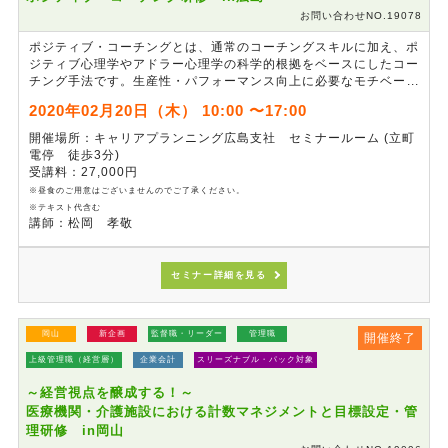
お問い合わせNO.19078
ポジティブ・コーチングとは、通常のコーチングスキルに加え、ポ
ジティブ心理学やアドラー心理学の科学的根拠をベースにしたコー
チング手法です。生産性・パフォーマンス向上に必要なモチベーシ
ョン、勇気、強み、楽観性、やり抜く力（グリット）、逆境力（レ
2020年02月20日（木） 10:00 〜17:00
ジリエンス）を向上させ、どのような状況下でも、部下のもつ資源
を最大限に活用し成功に導かせる、部下指導育成スキルを強化する
開催場所：キャリアプランニング広島支社 セミナールーム (立町
ための研修です。
電停 徒歩3分)
受講料：27,000円
※昼食のご用意はございませんのでご了承ください。
※テキスト代含む
講師：松岡 孝敬
セミナー詳細を見る
岡山
新企画
監督職・リーダー
管理職
開催終了
上級管理職（経営層）
企業会計
スリーズナブル・パック対象
～経営視点を醸成する！～
医療機関・介護施設における計数マネジメントと目標設定・管
理研修 in岡山