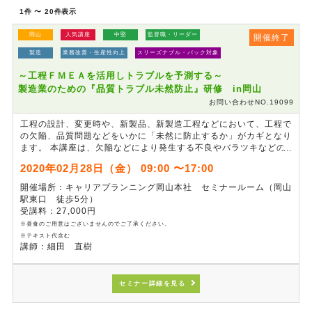
1件 〜 20件表示
岡山
人気講座
中堅
監督職・リーダー
開催終了
製造
業務改善・生産性向上
スリーズナブル・パック対象
～工程ＦＭＥＡを活用しトラブルを予測する～
製造業のための『品質トラブル未然防止』研修 in岡山
お問い合わせNO.19099
工程の設計、変更時や、新製品、新製造工程などにおいて、工程で
の欠陥、品質問題などをいかに「未然に防止するか」がカギとなり
ます。 本講座は、欠陥などにより発生する不良やバラツキなどの
現象が､製品に対してどう影響するかなど、製品不具合の予見に有
2020年02月28日（金） 09:00 〜17:00
効な「工程FMEA」について、その進め方など実習を通じて学び、
現場で使える手法の習得を目指します。「トラブル未然防止」の基
開催場所：キャリアプランニング岡山本社 セミナールーム（岡山
本を知りたい方、不具合対応の慢性化に悩んでいる方におすすめで
駅東口 徒歩5分）
す。
受講料：27,000円
※昼食のご用意はございませんのでご了承ください。
※テキスト代含む
講師：細田 直樹
セミナー詳細を見る