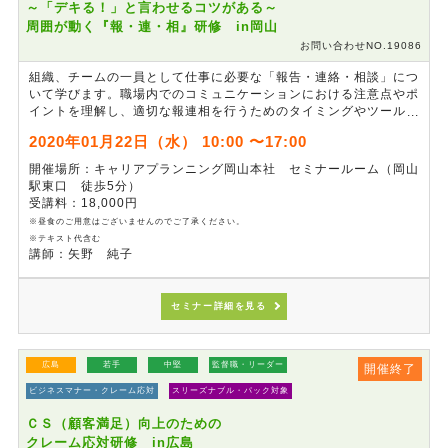
～「デキる！」と言わせるコツがある～
周囲が動く『報・連・相』研修 in岡山
お問い合わせNO.19086
組織、チームの一員として仕事に必要な「報告・連絡・相談」につ
いて学びます。職場内でのコミュニケーションにおける注意点やポ
イントを理解し、適切な報連相を行うためのタイミングやツールに
ついて解説します。情報共有の重要性について更に理解を深めると
2020年01月22日（水） 10:00 〜17:00
ともに、自分自身が情報のストッパーにならないよう、シミュレー
ションワークや実習を通じて体感できる研修です。
開催場所：キャリアプランニング岡山本社 セミナールーム（岡山
駅東口 徒歩5分）
受講料：18,000円
※昼食のご用意はございませんのでご了承ください。
※テキスト代含む
講師：矢野 純子
セミナー詳細を見る
広島
若手
中堅
監督職・リーダー
開催終了
ビジネスマナー・クレーム応対
スリーズナブル・パック対象
ＣＳ（顧客満足）向上のための
クレーム応対研修 in広島