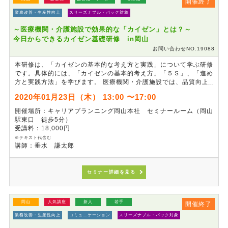
開催終了
業務改善・生産性向上
スリーズナブル・パック対象
～医療機関・介護施設で効果的な「カイゼン」とは？～
今日からできるカイゼン基礎研修 in岡山
お問い合わせNO.19088
本研修は、「カイゼンの基本的な考え方と実践」について学ぶ研修
です。具体的には、「カイゼンの基本的考え方」「５Ｓ」、「進め
方と実践方法」を学びます。 医療機関・介護施設では、品質向上
やコスト削減の取り組みなど、カイゼン活動を積極的に行なってい
2020年01月23日（木） 13:00 〜17:00
る機関も増えてきています。その中で、カイゼン活動自体が業務を
増やすという悪循環に陥っているケースも少なくありません。 カ
開催場所：キャリアプランニング岡山本社 セミナールーム（岡山
イゼンの基本を学ぶことで、現在行っているカイゼン活動の見直し
駅東口 徒歩5分）
や、より効果的な活動にするためのポイントを学び、活動効果の向
受講料：18,000円
上を目指します。
※テキスト代含む
講師：垂水 謙太郎
セミナー詳細を見る
岡山
人気講座
新人
若手
開催終了
業務改善・生産性向上
コミュニケーション
スリーズナブル・パック対象