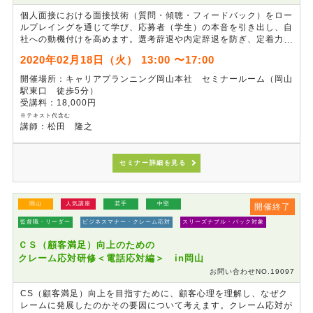
個人面接における面接技術（質問・傾聴・フィードバック）をロー
ルプレイングを通じて学び、応募者（学生）の本音を引き出し、自
社への動機付けを高めます。選考辞退や内定辞退を防ぎ、定着力向
上にもつながる実践型の研修です。
2020年02月18日（火） 13:00 〜17:00
開催場所：キャリアプランニング岡山本社 セミナールーム（岡山
駅東口 徒歩5分）
受講料：18,000円
※テキスト代含む
講師：松田 隆之
セミナー詳細を見る
岡山
人気講座
若手
中堅
開催終了
監督職・リーダー
ビジネスマナー・クレーム応対
スリーズナブル・パック対象
ＣＳ（顧客満足）向上のための
クレーム応対研修＜電話応対編＞ in岡山
お問い合わせNO.19097
CS（顧客満足）向上を目指すために、顧客心理を理解し、なぜク
レームに発展したのかその要因について考えます。クレーム応対が