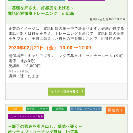
～基礎を押さえ、好感度を上げる～
電話応対徹底トレーニング in広島
お問い合わせNO.19116
企業のイメージは、電話応対の第一声で決まります。好感が持てる
電話応対とは何かを考え、トレーニングを通じて、電話応対の基本
を学びます。実際に録音した自分の声を聞くことで、応答時の声の
トーンやスピード、言いまわしのクセを知り、改善点を見つけま
2020年02月21日（金） 13:00 〜17:00
す。また、電話の向こうのお客様のご希望に沿えないケースやクレ
ームなどお叱りを受けたときの上手な言いまわしについて、実践を
開催場所：キャリアプランニング広島支社 セミナールーム (立町
通じて学ぶことでワンランク上の応対を目指します。
電停 徒歩3分)
受講料：18,000円
※テキスト代含む
講師：辻 たまき
セミナー詳細を見る
広島
監督職・リーダー
管理職
部下育成・チームづくり
開催終了
スリーズナブル・パック対象
～部下の強みを引き出し、成功へ導く～
ポジティブ・コーチング研修 in広島