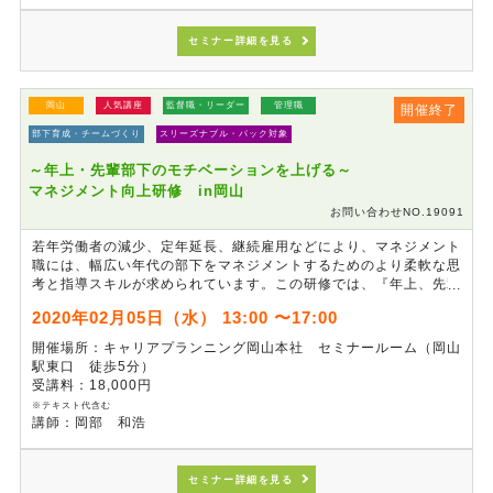
セミナー詳細を見る
岡山
人気講座
監督職・リーダー
管理職
開催終了
部下育成・チームづくり
スリーズナブル・パック対象
～年上・先輩部下のモチベーションを上げる～
マネジメント向上研修 in岡山
お問い合わせNO.19091
若年労働者の減少、定年延長、継続雇用などにより、マネジメント
職には、幅広い年代の部下をマネジメントするためのより柔軟な思
考と指導スキルが求められています。この研修では、『年上、先輩
部下』に対するマネジメントにスポットを当て、「苦」にならない
2020年02月05日（水） 13:00 〜17:00
ための思考、ミッションの与え方やほめ方・叱り方などの留意点に
ついて、分かりやすい事例などを交えて学び、『年上、先輩部下』
開催場所：キャリアプランニング岡山本社 セミナールーム（岡山
対してもぶれないマネジメントを習得する研修です。
駅東口 徒歩5分）
受講料：18,000円
※テキスト代含む
講師：岡部 和浩
セミナー詳細を見る