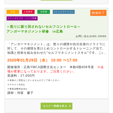
広島
人気講座
全階層
コミュニケーション
開催終了
スリーズナブル・パック対象
～怒りに振り回されないセルフコントロール～
アンガーマネジメント研修 in広島
お問い合わせNO.19090
「アンガーマネジメント」は、怒りの感情や自分自身のイライラに
対して、その感情を受けとめコントロールするトレーニング法で、
知識と技術を組み合わせた“セルフマネジメントスキル”です。この
研修では、「怒り」の感情の正体と自身の「怒り」の感情のクセを
2020年01月29日（水） 10:00 〜17:00
知ることで、社内外における対人関係を円滑に行えるようになり、
また部下の育成に役立たせるなど、職場での実践的活用法を習得し
開催場所：広島YMCA国際文化センター 本館4階408号室
※会
ます。
場が変更になっております。ご注意ください。
受講料：27,000円
※昼食のご用意はございませんのでご了承ください。
※テキスト代含む
※事前診断料金含む
講師：侍留 慶子
セミナー詳細を見る