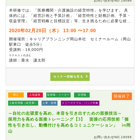
お問い合わせNO.19096
本研修では、「医療機関・介護施設の経営特性」を学びます。 具
体的には、「経営計画と予算計画」「経営特性と財務計画、予算・
収益管理」「経営戦略と目標設定」等、生き残るために必要な経営
特性の基本を理解します。併せて、日々、患者や利用者にサービス
2020年02月20日（木） 13:00 〜17:00
を提供することが、経営にどのような影響を与え、どのような意味
を持つのか理解し、企業として医療機関・介護施設を捉え、管理職
開催場所：キャリアプランニング岡山本社 セミナールーム（岡山
の経営視点を醸成する研修です。
駅東口 徒歩5分）
受講料：18,000円
※テキスト代含む
講師：垂水 謙太郎
セミナー詳細を見る
岡山
人気講座
監督職・リーダー
管理職
開催終了
上級管理職（経営層）
人事・総務
スリーズナブル・パック対象
～自社の志望度を高め、本音を引き出すための面接技法～
採用力を高める面接トレーニング【3】 面接の応用技術「個
性を引き出し、動機付けを高めるコミュニケーション」 in岡
山
お問い合わせNO.19095