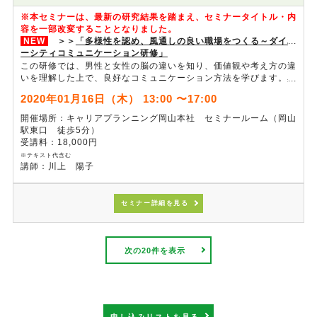
※本セミナーは、最新の研究結果を踏まえ、セミナータイトル・内
容を一部改変することとなりました。
NEW
＞＞
「多様性を認め、風通しの良い職場をつくる～ダイバ
ーシティコミュニケーション研修」
この研修では、男性と女性の脳の違いを知り、価値観や考え方の違
いを理解した上で、良好なコミュニケーション方法を学びます。異
性の上司、部下の考え方、感じ方の違いを多様性として受け入れ、
2020年01月16日（木） 13:00 〜17:00
指示の受け方・出し方など、職場での具体的なコミュニケーション
スキルの習得に取り組みます。
開催場所：キャリアプランニング岡山本社 セミナールーム（岡山
駅東口 徒歩5分）
受講料：18,000円
※テキスト代含む
講師：川上 陽子
セミナー詳細を見る
次の20件を表示
申し込みリストを見る