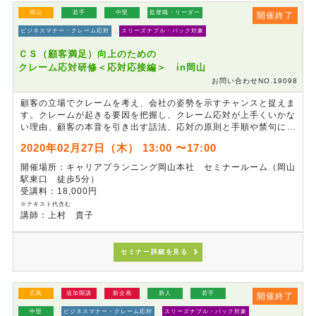
岡山
若手
中堅
監督職・リーダー
開催終了
ビジネスマナー・クレーム応対
スリーズナブル・パック対象
ＣＳ（顧客満足）向上のための
クレーム応対研修＜応対応接編＞ in岡山
お問い合わせNO.19098
顧客の立場でクレームを考え、会社の姿勢を示すチャンスと捉えま
す。クレームが起きる要因を把握し、クレーム応対が上手くいかな
い理由、顧客の本音を引き出す話法、応対の原則と手順や禁句につ
いて、ロールプレイングを通じて体得します。クレーム応対に苦手
2020年02月27日（木） 13:00 〜17:00
意識を持っている方、クレーム応対の機会の多い方にお勧めの研修
です。
開催場所：キャリアプランニング岡山本社 セミナールーム（岡山
駅東口 徒歩5分）
受講料：18,000円
※テキスト代含む
講師：上村 貴子
セミナー詳細を見る
広島
追加開講
新企画
新人
若手
開催終了
中堅
ビジネスマナー・クレーム応対
スリーズナブル・パック対象