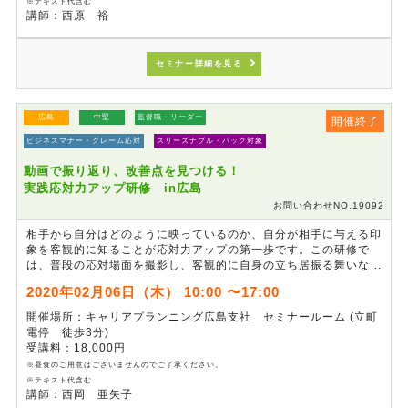
※テキスト代含む
講師：西原 裕
セミナー詳細を見る
広島
中堅
監督職・リーダー
開催終了
ビジネスマナー・クレーム応対
スリーズナブル・パック対象
動画で振り返り、改善点を見つける！
実践応対力アップ研修 in広島
お問い合わせNO.19092
相手から自分はどのように映っているのか、自分が相手に与える印
象を客観的に知ることが応対力アップの第一歩です。この研修で
は、普段の応対場面を撮影し、客観的に自身の立ち居振る舞いなど
を振り返ることで、自身の所作、言葉づかいなどのクセを知り、改
2020年02月06日（木） 10:00 〜17:00
善点について気付きを促します。企業の代表者として、ワンランク
上のおもてなし実現に繋がる研修です。
開催場所：キャリアプランニング広島支社 セミナールーム (立町
電停 徒歩3分)
受講料：18,000円
※昼食のご用意はございませんのでご了承ください。
※テキスト代含む
講師：西岡 亜矢子