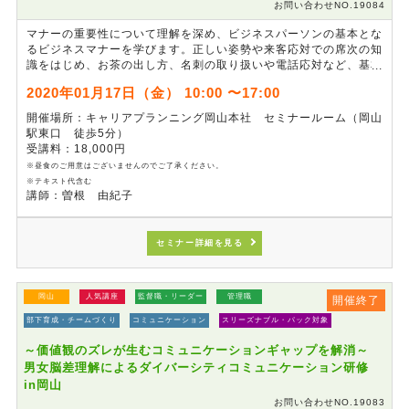
お問い合わせNO.19084
マナーの重要性について理解を深め、ビジネスパーソンの基本とな
るビジネスマナーを学びます。正しい姿勢や来客応対での席次の知
識をはじめ、お茶の出し方、名刺の取り扱いや電話応対など、基本
動作の一つひとつを確実に身に付けます。これまで正しいとされて
2020年01月17日（金） 10:00 〜17:00
いたマナーでも、年月とともに変化していることがあります。その
マナーが生まれた背景も理解しながら、最新の「正しい」マナーを
開催場所：キャリアプランニング岡山本社 セミナールーム（岡山
習得できる研修です。
駅東口 徒歩5分）
受講料：18,000円
※昼食のご用意はございませんのでご了承ください。
※テキスト代含む
講師：曽根 由紀子
セミナー詳細を見る
岡山
人気講座
監督職・リーダー
管理職
開催終了
部下育成・チームづくり
コミュニケーション
スリーズナブル・パック対象
～価値観のズレが生むコミュニケーションギャップを解消～
男女脳差理解によるダイバーシティコミュニケーション研修
in岡山
お問い合わせNO.19083