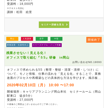
受講料：18,000円
※テキスト代含む
講師：松田 絵里
セミナー詳細を見る
岡山
人気講座
若手
中堅
開催終了
業務改善・生産性向上
スリーズナブル・パック対象
残業させない！見える化！
オフィスで取り組む『５S』研修 in岡山
お問い合わせNO.19093
オフィスで求められる5S（整理・整頓・清潔・清掃・しつけ）に
ついて、モノと情報、仕事の流れを「見える化」することで、業務
改善のプロセスや再構築などの具体的な方法を学びます。掲示板・
ホワイトボードの活用法からプレゼンテーションのコツまで、すぐ
2020年02月10日（月） 10:00 〜17:00
に現場改善に繋がり、仕事の効率化を実現するスキルが習得できる
研修です。
開催場所：キャリアプランニング岡山本社 セミナールーム（岡山
駅東口 徒歩5分）
受講料：27,000円
※昼食のご用意はございませんのでご了承ください。