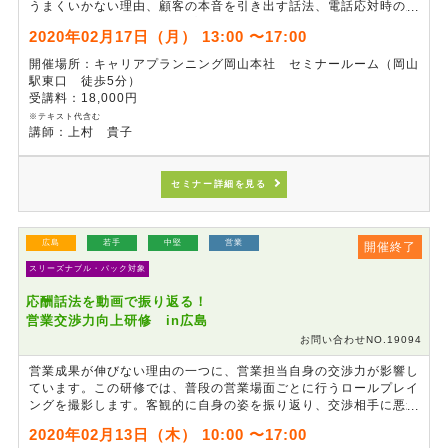
うまくいかない理由、顧客の本音を引き出す話法、電話応対時の原
則や禁句について、ロールプレイングを通じて体得します。クレー
2020年02月17日（月） 13:00 〜17:00
ムは、会社の姿勢を示す良いチャンスと捉え、「ファン」作りを目
指します。
開催場所：キャリアプランニング岡山本社 セミナールーム（岡山
駅東口 徒歩5分）
受講料：18,000円
※テキスト代含む
講師：上村 貴子
セミナー詳細を見る
広島
若手
中堅
営業
開催終了
スリーズナブル・パック対象
応酬話法を動画で振り返る！
営業交渉力向上研修 in広島
お問い合わせNO.19094
営業成果が伸びない理由の一つに、営業担当自身の交渉力が影響し
ています。この研修では、普段の営業場面ごとに行うロールプレイ
ングを撮影します。客観的に自身の姿を振り返り、交渉相手に悪影
響をあたえている自身のクセや所作などを知り、交渉に挑む際の立
2020年02月13日（木） 10:00 〜17:00
ち居振る舞いにおける改善点を確認します。交渉以前に、交渉相手