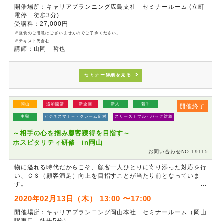
に悪影響をあたえている自身のクセや所作などを知ることで、交渉
開催場所：キャリアプランニング広島支社 セミナールーム (立町
前の改善すべき点を確認します。また、交渉における場面を振り返
電停 徒歩3分)
ることで、「場」の作り方や会話の組み立て方などを再点検し、明
受講料：27,000円
日から実践できる交渉力テクニックの習得を図ります。
※昼食のご用意はございませんのでご了承ください。
※テキスト代含む
講師：山岡 哲也
セミナー詳細を見る
岡山
追加開講
新企画
新人
若手
開催終了
中堅
ビジネスマナー・クレーム応対
スリーズナブル・パック対象
～相手の心を掴み顧客獲得を目指す～
ホスピタリティ研修 in岡山
お問い合わせNO.19115
物に溢れる時代だからこそ、顧客一人ひとりに寄り添った対応を行
い、ＣＳ（顧客満足）向上を目指すことが当たり前となっていま
す。
そもそも、今なぜ顧客満足を目指す必要があるのか、その背景の理
2020年02月13日（木） 13:00 〜17:00
解とＣＳ向上を実現するために欠かせない「ビジネスマナーと傾聴
スキル」の習得を目指します。
開催場所：キャリアプランニング岡山本社 セミナールーム（岡山
駅東口 徒歩5分）