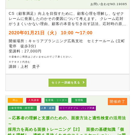
お問い合わせNO.19085
CS（顧客満足）向上を目指すために、顧客心理を理解し、なぜク
レームに発展したのかその要因について考えます。 クレーム応対
がうまくいかない理由、顧客の本音を引き出す話法、応対時の原則
や手順、禁句について、ロールプレイングを通じて体得します。
2020年01月21日（火） 10:00 〜17:00
クレーム応対に苦手意識を持っている方、クレーム応対の機会の多
い方にお勧めの研修です。
開催場所：キャリアプランニング広島支社 セミナールーム (立町
電停 徒歩3分)
受講料：27,000円
※昼食のご用意はございませんのでご了承ください。
※テキスト代含む
講師：上村 貴子
セミナー詳細を見る
岡山
人気講座
監督職・リーダー
管理職
開催終了
上級管理職（経営層）
人事・総務
スリーズナブル・パック対象
～応募者の理解と支援のための、面接方法と適性検査の活用法
～
採用力を高める面接トレーニング【2】 面接の基礎知識「個