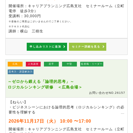
・自社の職場環境に基づいたエラー防止策を立案し、即実践できる
開催場所：キャリアプランニング広島支社 セミナールーム（立町
アクションプランを作成する
電停 徒歩3分）
・業務の効率性と安全性を両立させ、継続的な業務改善につなげる
受講料：30,000円
※昼食のご用意はございませんのでご了承ください。
※テキスト代含む
講師：横山 三樹生
申し込みリストに追加
セミナー詳細を見る
広島
人気講座
若手
中堅
監督職・リーダー
思考力・課題解決力
～ゼロから鍛える「論理的思考」～
ロジカルシンキング研修 ＜広島会場＞
お問い合わせNO.26157
【ねらい】
・ビジネスシーンにおける論理的思考（ロジカルシンキング）の必
要性を理解する
・演習を通じて、ロジカルシンキングを体感し、ビジネスシーンへ
2026年11月17日（火） 10:00 〜17:00
の活用法を知る
・論理的な伝え方・考え方を身につける
開催場所：キャリアプランニング広島支社 セミナールーム（立町