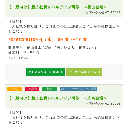
【一般向け】新入社員レベルアップ研修 ＜福山会場＞
お問い合わせNO.26017
【目的】
・入社後を振り返り、これまでの自己評価とこれからの目標設定を
おこなう
・チームワークを高めるコミュニケーションについて学ぶ
2026年09月09日（水） 09:00 〜17:00
※
4月の新入社員研修を未受講の方も、参加可能です。
開催場所：福山商工会議所（福山駅より 徒歩10分）
※
ビジネスマナーを重点的に学びたい方は「基礎からはじめるビジ
受講料：20,000円
ネスマナー研修」も併せてご検討ください。
※テキスト代含む
申し込みリストに追加
セミナー詳細を見る
広島
人気講座
新人
ビジネスマナー・クレーム応対
【一般向け】新入社員レベルアップ研修 ＜広島会場＞
お問い合わせNO.26018
【目的】
・入社後を振り返り、これまでの自己評価とこれからの目標設定を
おこなう
・チームワークを高めるコミュニケーションについて学ぶ