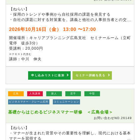
【ねらい】
・採用のトレンドや事例から自社採用の課題を発見する
・自社の課題に対する対策案を、講義と他社の人事担当者との交流
の中で見出す
2026年10月16日（金） 13:00 〜17:00
・採用担当者の交流を通じて有益な情報交換をおこなう
※研修終了後、希望者対象に「研修参加者限定企画：人事交流懇親
開催場所：キャリアプランニング広島支社 セミナールーム（立町
会」を開催いたします。
電停 徒歩3分）
受講料：20,000円
※テキスト代含む
講師：中川 伸夫
申し込みリストに追加
セミナー詳細を見る
広島
人気講座
新人
若手
中堅
ビジネスマナー・クレーム応対
コミュニケーション
基礎からはじめるビジネスマナー研修 ＜広島会場＞
お問い合わせNO.26149
【ねらい】
・マナーが生まれた背景やその重要性を理解し、現代における基本
マナーを習得する