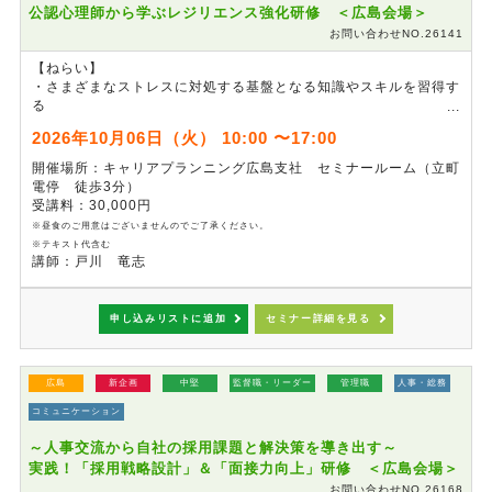
公認心理師から学ぶレジリエンス強化研修 ＜広島会場＞
お問い合わせNO.26141
【ねらい】
・さまざまなストレスに対処する基盤となる知識やスキルを習得す
る
・ストレスを乗り越えて自身の経験や資源として活かしていくため
2026年10月06日（火） 10:00 〜17:00
のノウハウを実践的に理解する
・自分のみならず、部下や従業員がレジリエンスを発揮できるよう
開催場所：キャリアプランニング広島支社 セミナールーム（立町
な関わり方のポイントを理解する
電停 徒歩3分）
受講料：30,000円
※昼食のご用意はございませんのでご了承ください。
※テキスト代含む
講師：戸川 竜志
申し込みリストに追加
セミナー詳細を見る
広島
新企画
中堅
監督職・リーダー
管理職
人事・総務
コミュニケーション
～人事交流から自社の採用課題と解決策を導き出す～
実践！「採用戦略設計」＆「面接力向上」研修 ＜広島会場＞
お問い合わせNO.26168