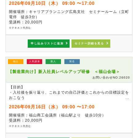
2026年09月10日（木） 09:00 〜17:00
※
4月の新入社員研修を未受講の方も、参加可能です。
開催場所：キャリアプランニング広島支社 セミナールーム（立町
※
ビジネスマナーを重点的に学びたい方は「基礎からはじめるビジ
電停 徒歩3分）
ネスマナー研修」も併せてご検討ください。
受講料：20,000円
※テキスト代含む
申し込みリストに追加
セミナー詳細を見る
福山
人気講座
新人
製造
【製造業向け】新入社員レベルアップ研修 ＜福山会場＞
お問い合わせNO.26020
【目的】
・入社後を振り返り、これまでの自己評価とこれからの目標設定を
おこなう
・チームワークを高めるコミュニケーションについて学ぶ
2026年09月16日（水） 09:00 〜17:00
・SQCDE（安全、品質、費用、納期、環境）の再確認をおこな
い、改善活動に活用する
開催場所：福山商工会議所（福山駅より 徒歩10分）
受講料：20,000円
※
4月の新入社員研修を未受講の方も、参加可能です。
※テキスト代含む