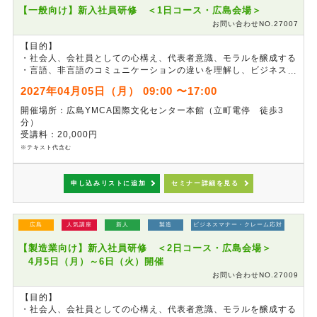
【一般向け】新入社員研修 ＜1日コース・広島会場＞
お問い合わせNO.27007
【目的】
・社会人、会社員としての心構え、代表者意識、モラルを醸成する
・言語、非言語のコミュニケーションの違いを理解し、ビジネスマ
ナーを習得する
2027年04月05日（月） 09:00 〜17:00
※本セミナーは、事前準備の都合上、
申し込み締切を3月14日
開催場所：広島YMCA国際文化センター本館（立町電停 徒歩3
（日）24:00
とさせていただきます。
分）
※
ビジネスメールなどの習得をご希望の場合は２日コースをご利用
受講料：20,000円
ください。
※テキスト代含む
申し込みリストに追加
セミナー詳細を見る
広島
人気講座
新人
製造
ビジネスマナー・クレーム応対
【製造業向け】新入社員研修 ＜2日コース・広島会場＞
4月5日（月）～6日（火）開催
お問い合わせNO.27009
【目的】
・社会人、会社員としての心構え、代表者意識、モラルを醸成する