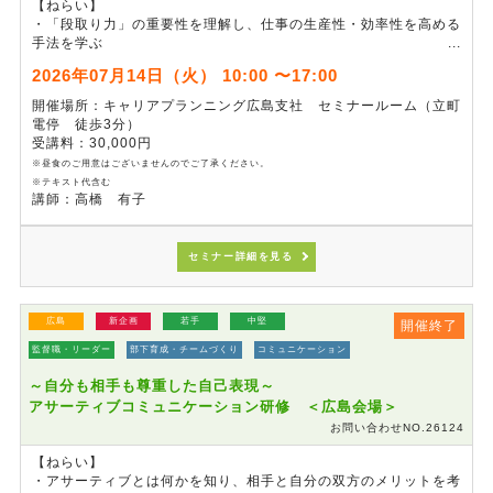
【ねらい】
・「段取り力」の重要性を理解し、仕事の生産性・効率性を高める
手法を学ぶ
・“仕事の見える化”や“優先順位の設定手順”などのポイントを理解
2026年07月14日（火） 10:00 〜17:00
する
・「段取り上手」になるためのコミュニケーション術を学ぶ
開催場所：キャリアプランニング広島支社 セミナールーム（立町
電停 徒歩3分）
受講料：30,000円
※昼食のご用意はございませんのでご了承ください。
※テキスト代含む
講師：高橋 有子
セミナー詳細を見る
広島
新企画
若手
中堅
開催終了
監督職・リーダー
部下育成・チームづくり
コミュニケーション
～自分も相手も尊重した自己表現～
アサーティブコミュニケーション研修 ＜広島会場＞
お問い合わせNO.26124
【ねらい】
・アサーティブとは何かを知り、相手と自分の双方のメリットを考