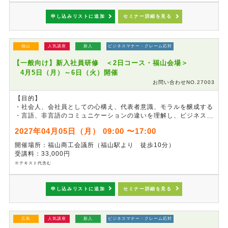
申し込みリストに追加
セミナー詳細を見る
福山
人気講座
新人
ビジネスマナー・クレーム応対
【一般向け】新入社員研修 ＜2日コース・福山会場＞
4月5日（月）～6日（火）開催
お問い合わせNO.27003
【目的】
・社会人、会社員としての心構え、代表者意識、モラルを醸成する
・言語、非言語のコミュニケーションの違いを理解し、ビジネスマ
ナーを習得する
2027年04月05日（月） 09:00 〜17:00
・チームの一員として、仕事の進め方を学ぶ
開催場所：福山商工会議所（福山駅より 徒歩10分）
※本セミナーは、事前準備の都合上、
申し込み締切を3月14日
受講料：33,000円
（日）24:00
とさせていただきます。
※テキスト代含む
※本講座は4月5日（月）、6日（火）の2日間コースとなっており
ます（各日9:00～17:00）。
申し込みリストに追加
セミナー詳細を見る
広島
人気講座
新人
ビジネスマナー・クレーム応対