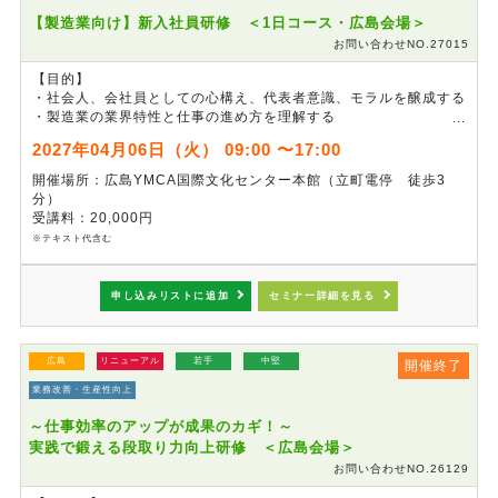
【製造業向け】新入社員研修 ＜1日コース・広島会場＞
お問い合わせNO.27015
【目的】
・社会人、会社員としての心構え、代表者意識、モラルを醸成する
・製造業の業界特性と仕事の進め方を理解する
・チームの一員として、職場内でのコミュニケーションスキルを習
2027年04月06日（火） 09:00 〜17:00
得する
開催場所：広島YMCA国際文化センター本館（立町電停 徒歩3
※本セミナーは、事前準備の都合上、
申し込み締切を3月14日
分）
（日）24:00
とさせていただきます。
受講料：20,000円
※
製造業モノづくり体験ワークをご希望の場合は２日コースをご利
※テキスト代含む
用ください。
申し込みリストに追加
セミナー詳細を見る
広島
リニューアル
若手
中堅
開催終了
業務改善・生産性向上
～仕事効率のアップが成果のカギ！～
実践で鍛える段取り力向上研修 ＜広島会場＞
お問い合わせNO.26129