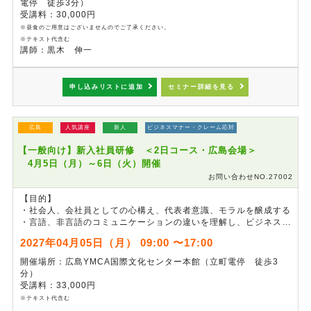
電停 徒歩3分）
受講料：30,000円
※昼食のご用意はございませんのでご了承ください。
※テキスト代含む
講師：黒木 伸一
申し込みリストに追加
セミナー詳細を見る
広島
人気講座
新人
ビジネスマナー・クレーム応対
【一般向け】新入社員研修 ＜2日コース・広島会場＞
4月5日（月）～6日（火）開催
お問い合わせNO.27002
【目的】
・社会人、会社員としての心構え、代表者意識、モラルを醸成する
・言語、非言語のコミュニケーションの違いを理解し、ビジネスマ
ナーを習得する
2027年04月05日（月） 09:00 〜17:00
・チームの一員として、仕事の進め方を学ぶ
開催場所：広島YMCA国際文化センター本館（立町電停 徒歩3
※本セミナーは、事前準備の都合上、
申し込み締切を3月14日
分）
（日）24:00
とさせていただきます。
受講料：33,000円
※本講座は4月5日（月）、6日（火）の2日間コースとなっており
※テキスト代含む
ます（各日9:00～17:00）。