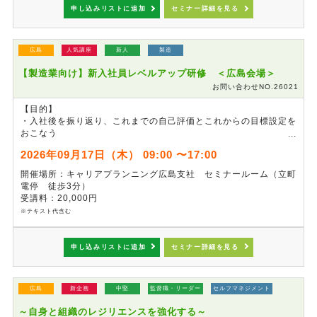
申し込みリストに追加
セミナー詳細を見る
広島
人気講座
新人
製造
【製造業向け】新入社員レベルアップ研修 ＜広島会場＞
お問い合わせNO.26021
【目的】
・入社後を振り返り、これまでの自己評価とこれからの目標設定を
おこなう
・チームワークを高めるコミュニケーションについて学ぶ
2026年09月17日（木） 09:00 〜17:00
・SQCDE（安全、品質、費用、納期、環境）の再確認をおこな
い、改善活動に活用する
開催場所：キャリアプランニング広島支社 セミナールーム（立町
電停 徒歩3分）
※
4月の新入社員研修を未受講の方も、参加可能です。
受講料：20,000円
※テキスト代含む
申し込みリストに追加
セミナー詳細を見る
広島
新企画
中堅
監督職・リーダー
セルフマネジメント
～自身と組織のレジリエンスを強化する～