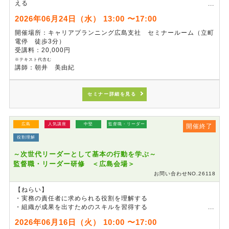
える
・アサーティブになるテクニックを学ぶ
2026年06月24日（水） 13:00 〜17:00
・ミスコミュニケーション防止・きく力・伝え方の工夫を身につけ
る
開催場所：キャリアプランニング広島支社 セミナールーム（立町
電停 徒歩3分）
受講料：20,000円
※テキスト代含む
講師：朝井 美由紀
セミナー詳細を見る
広島
人気講座
中堅
監督職・リーダー
開催終了
役割理解
～次世代リーダーとして基本の行動を学ぶ～
監督職・リーダー研修 ＜広島会場＞
お問い合わせNO.26118
【ねらい】
・実務の責任者に求められる役割を理解する
・組織が成果を出すためのスキルを習得する
・次世代リーダーとしての基本の行動力を身につける
2026年06月16日（火） 10:00 〜17:00
・部下・メンバーの育成力を向上させる