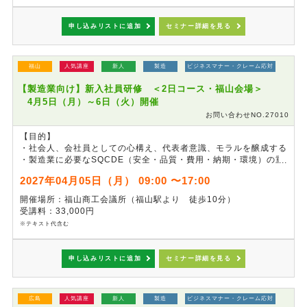
用ください。
申し込みリストに追加
セミナー詳細を見る
福山
人気講座
新人
製造
ビジネスマナー・クレーム応対
【製造業向け】新入社員研修 ＜2日コース・福山会場＞
4月5日（月）～6日（火）開催
お問い合わせNO.27010
【目的】
・社会人、会社員としての心構え、代表者意識、モラルを醸成する
・製造業に必要なSQCDE（安全・品質・費用・納期・環境）の重
要性を理解する
2027年04月05日（月） 09:00 〜17:00
・チームの一員として、職場内でのコミュニケーションスキルを習
得する
開催場所：福山商工会議所（福山駅より 徒歩10分）
受講料：33,000円
※本セミナーは、事前準備の都合上、
申し込み締切を3月14日
※テキスト代含む
（日）24:00
とさせていただきます。
※本講座は4月5日(月)、6日(火)の2日間コースとなっております
（各日9:00～17:00）。
申し込みリストに追加
セミナー詳細を見る
広島
人気講座
新人
製造
ビジネスマナー・クレーム応対