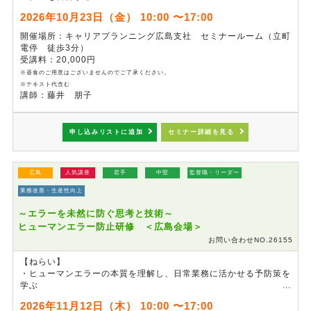
・ロールプレイングを通して、マナーの基本動作を一つひとつ身に
2026年10月23日（金） 10:00 〜17:00
つける
開催場所：キャリアプランニング広島支社 セミナールーム（立町
電停 徒歩3分）
受講料：20,000円
※昼食のご用意はございませんのでご了承ください。
※テキスト代含む
講師：藤井 朋子
申し込みリストに追加
セミナー詳細を見る
広島
人気講座
若手
中堅
監督職・リーダー
業務改善・生産性向上
～エラーを未然に防ぐ思考と技術～
ヒューマンエラー防止研修 ＜広島会場＞
お問い合わせNO.26155
【ねらい】
・ヒューマンエラーの本質を理解し、日常業務に活かせる予防策を
学ぶ
・ヒューマンエラーの発生要因を特定する方法を理解し、組織の生
2026年11月12日（木） 10:00 〜17:00
産性向上を図る