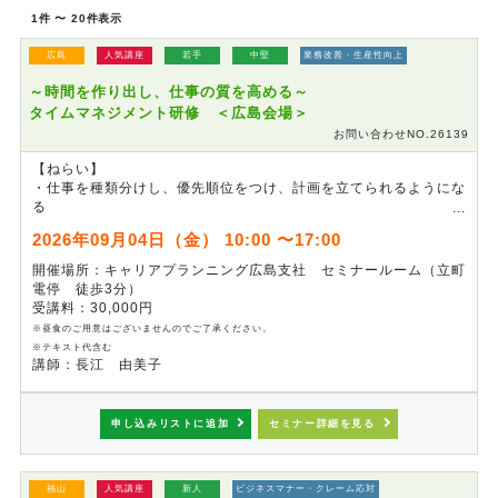
1件 〜 20件表示
広島
人気講座
若手
中堅
業務改善・生産性向上
～時間を作り出し、仕事の質を高める～
タイムマネジメント研修 ＜広島会場＞
お問い合わせNO.26139
【ねらい】
・仕事を種類分けし、優先順位をつけ、計画を立てられるようにな
る
・自分の時間の使い方のパターンを理解する
2026年09月04日（金） 10:00 〜17:00
・人と協力して仕事を進めるためのコミュニケーションスキルを磨
く
開催場所：キャリアプランニング広島支社 セミナールーム（立町
電停 徒歩3分）
受講料：30,000円
※昼食のご用意はございませんのでご了承ください。
※テキスト代含む
講師：長江 由美子
申し込みリストに追加
セミナー詳細を見る
福山
人気講座
新人
ビジネスマナー・クレーム応対