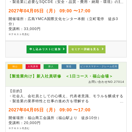
・製造業に必要なSQCDE（安全・品質・費用・納期・環境）の重
要性を理解する
2027年04月05日（月） 09:00 〜17:00
・チームの一員として、職場内でのコミュニケーションスキルを習
得する
開催場所：広島YMCA国際文化センター本館（立町電停 徒歩3
分）
※本セミナーは、事前準備の都合上、
申し込み締切を3月14日
受講料：33,000円
（日）24:00
とさせていただきます。
※テキスト代含む
※本講座は4月5日(月)、6日(火)の2日間コースとなっております
（各日9:00～17:00）。
申し込みリストに追加
セミナー詳細を見る
福山
人気講座
新人
製造
ビジネスマナー・クレーム応対
【製造業向け】新入社員研修 ＜1日コース・福山会場＞
お問い合わせNO.27014
【目的】
・社会人、会社員としての心構え、代表者意識、モラルを醸成する
・製造業の業界特性と仕事の進め方を理解する
・チームの一員として、職場内でのコミュニケーションスキルを習
2027年04月05日（月） 09:00 〜17:00
得する
開催場所：福山商工会議所（福山駅より 徒歩10分）
※本セミナーは、事前準備の都合上、
申し込み締切を3月14日
受講料：20,000円
（日）24:00
とさせていただきます。
※テキスト代含む
※
製造業モノづくり体験ワークをご希望の場合は２日コースをご利