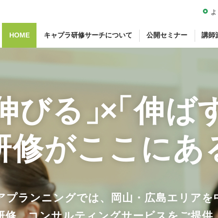
よ
HOME
キャプラ研修サーチについて
公開セミナー
講師
伸びる
」
×
「伸ば
研修がここにあ
アプランニングでは、岡山・広島エリアを
研修、コンサルティングサービスをご提供