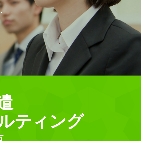
、
遣
ルティング
方