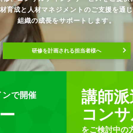
人材育成と人材マネジメントのご支援を通じ
組織の成長をサポートします。
研修を計画される担当者様へ
講師派
インで開催
コンサ
ー
をご検討中の