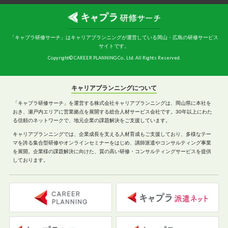
「キャプラ研修サーチ」はキャリアプランニングが運営している岡山・広島の研修サービス
サイトです。
Copyright© CAREER PLANNING Co., Ltd. All Rights Reserved.
キャリアプランニングについて
「キャプラ研修サーチ」を運営する株式会社キャリアプランニングは、岡山県に本社を
おき、瀬戸内エリアに営業拠点を展開する総合人材サービス会社です。30年以上にわた
る信頼のネットワークで、地元企業の課題解決をご支援しています。
キャリアプランニングでは、企業成長を支える人材育成もご支援しており、多様なテー
マを誇る集合型研修やオンラインセミナーをはじめ、講師派遣やコンサルティング事業
を展開。企業様の課題解決に向けた、質の高い研修・コンサルティングサービスを提供
しております。