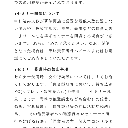
での適用税率が表示されております。
●セミナー開催について
申し込み人数が研修実施に必要な最低人数に達しな
い場合や、感染症拡大、震災、豪雨などの自然災害
により、やむを得ずセミナーを閉講する場合がござ
います。 あらかじめご了承ください。なお、閉講
となった場合は、申込責任者様へメールまたはお電
話にてご案内させていただきます。
●セミナー受講時の禁止事項
セミナー受講時、次の行為等については、固くお断
りしております。「集合型研修において、持ち込み
PC(タブレット端末を含む)の使用」 「セミナー風
景（セミナー資料や他受講生なども含む）の録音、
録画、写真撮影」「自社製品等の宣伝活動や勧誘行
為」 「その他受講者への迷惑行為やセミナーの進
行を妨げる行為」「同業者の方（個人でコンサルタ