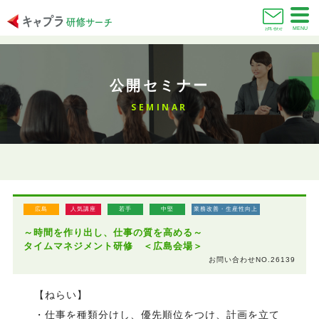
MENU
お問い合わせ
公開セミナー
SEMINAR
広島
人気講座
若手
中堅
業務改善・生産性向上
～時間を作り出し、仕事の質を高める～
タイムマネジメント研修 ＜広島会場＞
お問い合わせNO.26139
【ねらい】
・仕事を種類分けし、優先順位をつけ、計画を立て