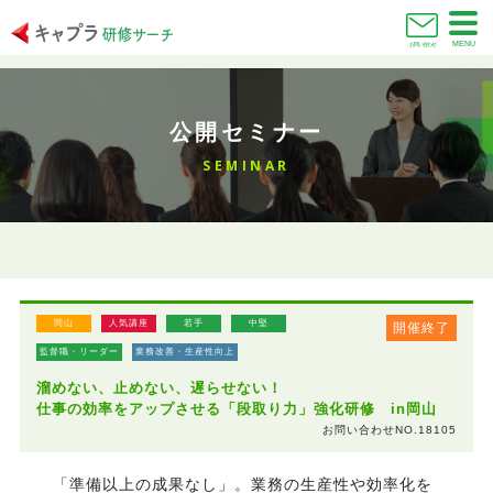
MENU
お問い合わせ
公開セミナー
SEMINAR
岡山
人気講座
若手
中堅
開催終了
監督職・リーダー
業務改善・生産性向上
溜めない、止めない、遅らせない！
仕事の効率をアップさせる「段取り力」強化研修 in岡山
お問い合わせNO.18105
「準備以上の成果なし」。業務の生産性や効率化を