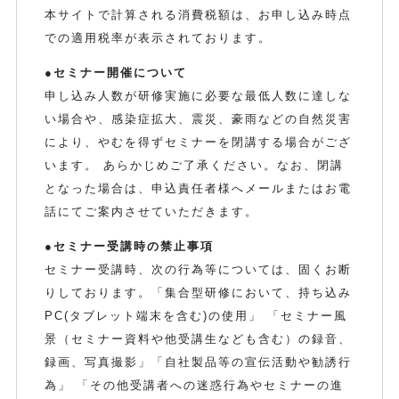
本サイトで計算される消費税額は、お申し込み時点
での適用税率が表示されております。
●セミナー開催について
申し込み人数が研修実施に必要な最低人数に達しな
い場合や、感染症拡大、震災、豪雨などの自然災害
により、やむを得ずセミナーを閉講する場合がござ
います。 あらかじめご了承ください。なお、閉講
となった場合は、申込責任者様へメールまたはお電
話にてご案内させていただきます。
●セミナー受講時の禁止事項
セミナー受講時、次の行為等については、固くお断
りしております。「集合型研修において、持ち込み
PC(タブレット端末を含む)の使用」 「セミナー風
景（セミナー資料や他受講生なども含む）の録音、
録画、写真撮影」「自社製品等の宣伝活動や勧誘行
為」 「その他受講者への迷惑行為やセミナーの進