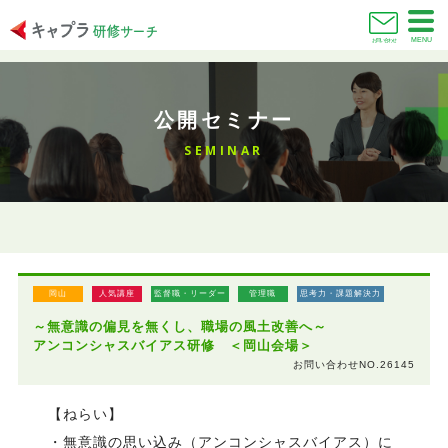
MENU
お問い合わせ
公開セミナー
SEMINAR
岡山
人気講座
監督職・リーダー
管理職
思考力・課題解決力
～無意識の偏見を無くし、職場の風土改善へ～
アンコンシャスバイアス研修 ＜岡山会場＞
お問い合わせNO.26145
【ねらい】
・無意識の思い込み（アンコンシャスバイアス）に