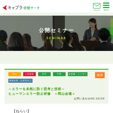
MENU
お問い合わせ
公開セミナー
SEMINAR
岡山
人気講座
若手
中堅
監督職・リーダー
満席
業務改善・生産性向上
～エラーを未然に防ぐ思考と技術～
ヒューマンエラー防止研修 ＜岡山会場＞
お問い合わせNO.26156
【ねらい】