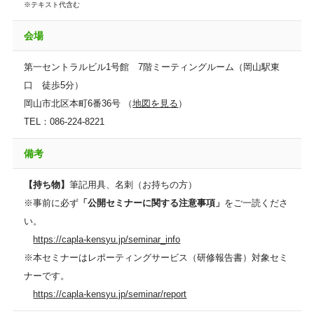
※テキスト代含む
会場
第一セントラルビル1号館 7階ミーティングルーム（岡山駅東
口 徒歩5分）
岡山市北区本町6番36号 （
地図を見る
）
TEL：086-224-8221
備考
【持ち物】
筆記用具、名刺（お持ちの方）
※事前に必ず
「公開セミナーに関する注意事項」
をご一読くださ
い。
https://capla-kensyu.jp/seminar_info
※本セミナーはレポーティングサービス（研修報告書）対象セミ
ナーです。
https://capla-kensyu.jp/seminar/report