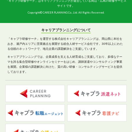
「キャプラ研修サーチ」はキャリアプランニングが運営している岡山・広島の研修サービス
サイトです。
Copyright© CAREER PLANNING Co., Ltd. All Rights Reserved.
キャリアプランニングについて
「キャプラ研修サーチ」を運営する株式会社キャリアプランニングは、岡山県に本社を
おき、瀬戸内エリアに営業拠点を展開する総合人材サービス会社です。30年以上にわた
る信頼のネットワークで、地元企業の課題解決をご支援しています。
キャリアプランニングでは、企業成長を支える人材育成もご支援しており、多様なテー
マを誇る集合型研修やオンラインセミナーをはじめ、講師派遣やコンサルティング事業
を展開。企業様の課題解決に向けた、質の高い研修・コンサルティングサービスを提供
しております。