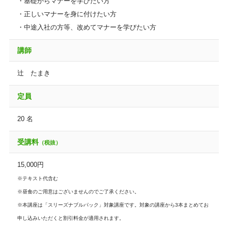
・基礎からマナーを学びたい方
・正しいマナーを身に付けたい方
・中途入社の方等、改めてマナーを学びたい方
講師
辻 たまき
定員
20 名
受講料
（税抜）
15,000円
※テキスト代含む
※昼食のご用意はございませんのでご了承ください。
※本講座は「スリーズナブルパック」対象講座です。対象の講座から3本まとめてお
申し込みいただくと割引料金が適用されます。