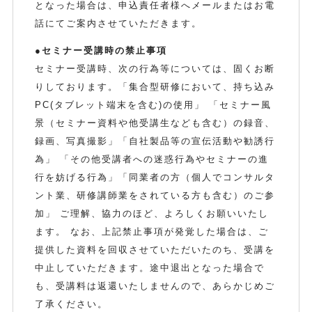
となった場合は、申込責任者様へメールまたはお電
話にてご案内させていただきます。
●セミナー受講時の禁止事項
セミナー受講時、次の行為等については、固くお断
りしております。「集合型研修において、持ち込み
PC(タブレット端末を含む)の使用」 「セミナー風
景（セミナー資料や他受講生なども含む）の録音、
録画、写真撮影」「自社製品等の宣伝活動や勧誘行
為」 「その他受講者への迷惑行為やセミナーの進
行を妨げる行為」「同業者の方（個人でコンサルタ
ント業、研修講師業をされている方も含む）のご参
加」 ご理解、協力のほど、よろしくお願いいたし
ます。 なお、上記禁止事項が発覚した場合は、ご
提供した資料を回収させていただいたのち、受講を
中止していただきます。途中退出となった場合で
も、受講料は返還いたしませんので、あらかじめご
了承ください。