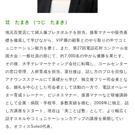
辻 たまき （つじ たまき）
地元百貨店にて婦人服プレタポルテを担当。接客マナーや販売基
礎を徹底して学びながら、VIP層の顧客とのやり取りの中でコミ
ュニケーション能力を磨く。また、第27回電話応対コンクール全
国大会：一般社員の部にて、約7,000名の中から優勝を果たす。
その後、大手テレマーケティング会社に転職し、コールセンター
の窓口管理、人材育成を担当。退社後は、話し方のプロを目指し
アナウンススクールにて基礎から学び、独立後フリー司会者とな
る。婚礼を中心とした司会者として活動の一方で、電話オペレー
ター育成トレーナー、ビジネスマナー、接遇マナーなど研修講師
として企業・病院・学校等、多数実績を積む。2009年に独立、話
し方講座をスタート。現在は「美ことば塾」として、より幅広く
話すスキルやコミュニケーション力アップの講座を展開してい
る。オフィスSoleil代表。