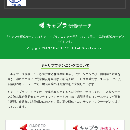
「キャプラ研修サーチ」はキャリアプランニングが運営している岡山・広島の研修サービス
サイトです。
Copyright© CAREER PLANNING Co., Ltd. All Rights Reserved.
キャリアプランニングについて
「キャプラ研修サーチ」を運営する株式会社キャリアプランニングは、岡山県に本社を
おき、瀬戸内エリアに営業拠点を展開する総合人材サービス会社です。30年以上にわた
る信頼のネットワークで、地元企業の課題解決をご支援しています。
キャリアプランニングでは、企業成長を支える人材育成もご支援しており、多様なテー
マを誇る集合型研修やオンラインセミナーをはじめ、講師派遣やコンサルティング事業
を展開。企業様の課題解決に向けた、質の高い研修・コンサルティングサービスを提供
しております。