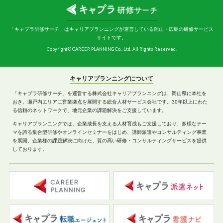
「キャプラ研修サーチ」はキャリアプランニングが運営している岡山・広島の研修サービス
サイトです。
Copyright© CAREER PLANNING Co., Ltd. All Rights Reserved.
キャリアプランニングについて
「キャプラ研修サーチ」を運営する株式会社キャリアプランニングは、岡山県に本社を
おき、瀬戸内エリアに営業拠点を展開する総合人材サービス会社です。30年以上にわた
る信頼のネットワークで、地元企業の課題解決をご支援しています。
キャリアプランニングでは、企業成長を支える人材育成もご支援しており、多様なテー
マを誇る集合型研修やオンラインセミナーをはじめ、講師派遣やコンサルティング事業
を展開。企業様の課題解決に向けた、質の高い研修・コンサルティングサービスを提供
しております。