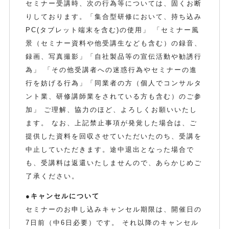
セミナー受講時、次の行為等については、固くお断
りしております。「集合型研修において、持ち込み
PC(タブレット端末を含む)の使用」 「セミナー風
景（セミナー資料や他受講生なども含む）の録音、
録画、写真撮影」「自社製品等の宣伝活動や勧誘行
為」 「その他受講者への迷惑行為やセミナーの進
行を妨げる行為」「同業者の方（個人でコンサルタ
ント業、研修講師業をされている方も含む）のご参
加」 ご理解、協力のほど、よろしくお願いいたし
ます。 なお、上記禁止事項が発覚した場合は、ご
提供した資料を回収させていただいたのち、受講を
中止していただきます。途中退出となった場合で
も、受講料は返還いたしませんので、あらかじめご
了承ください。
●キャンセルについて
セミナーのお申し込みキャンセル期限は、開催日の
7日前（中6日必要）です。 それ以降のキャンセル