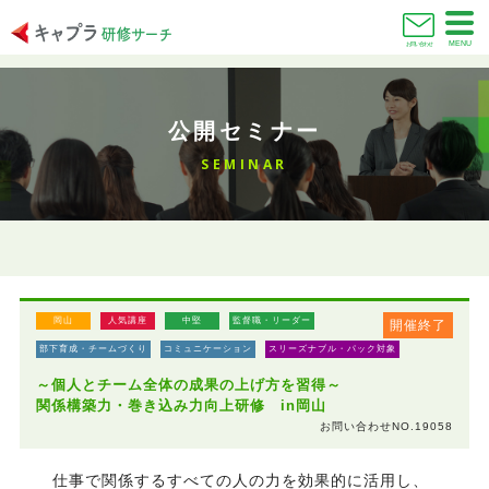
MENU
お問い合わせ
公開セミナー
SEMINAR
岡山
人気講座
中堅
監督職・リーダー
開催終了
部下育成・チームづくり
コミュニケーション
スリーズナブル・パック対象
～個人とチーム全体の成果の上げ方を習得～
関係構築力・巻き込み力向上研修 in岡山
お問い合わせNO.19058
仕事で関係するすべての人の力を効果的に活用し、