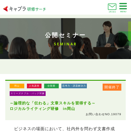
MENU
お問い合わせ
公開セミナー
SEMINAR
岡山
人気講座
全階層
思考力・課題解決力
開催終了
スリーズナブル・パック対象
～論理的な「伝わる」文章スキルを習得する～
ロジカルライティング研修 in岡山
お問い合わせNO.19079
ビジネスの場面において、社内外を問わず文書作成