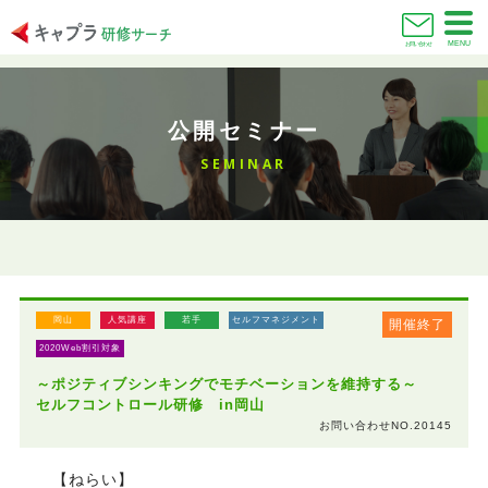
MENU
お問い合わせ
公開セミナー
SEMINAR
岡山
人気講座
若手
セルフマネジメント
開催終了
2020Web割引対象
～ポジティブシンキングでモチベーションを維持する～
セルフコントロール研修 in岡山
お問い合わせNO.20145
【ねらい】