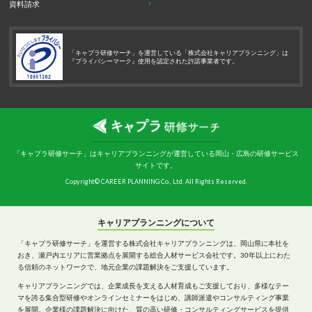
資料請求
「キャプラ研修サーチ」を運営している「株式会社キャリアプランニング」は
『プライバシーマーク』使用を認定された許諾事業者です。
「キャプラ研修サーチ」はキャリアプランニングが運営している岡山・広島の研修サービス
サイトです。
Copyright© CAREER PLANNING Co., Ltd. All Rights Reserved.
キャリアプランニングについて
「キャプラ研修サーチ」を運営する株式会社キャリアプランニングは、岡山県に本社を
おき、瀬戸内エリアに営業拠点を展開する総合人材サービス会社です。30年以上にわた
る信頼のネットワークで、地元企業の課題解決をご支援しています。
キャリアプランニングでは、企業成長を支える人材育成もご支援しており、多様なテー
マを誇る集合型研修やオンラインセミナーをはじめ、講師派遣やコンサルティング事業
を展開。企業様の課題解決に向けた、質の高い研修・コンサルティングサービスを提供