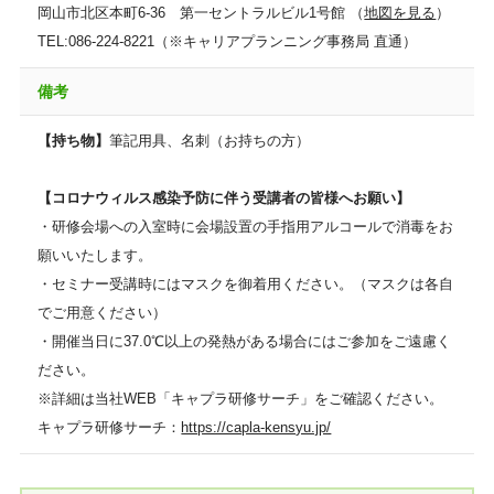
岡山市北区本町6-36 第一セントラルビル1号館 （
地図を見る
）
TEL:086-224-8221（※キャリアプランニング事務局 直通）
備考
【持ち物】
筆記用具、名刺（お持ちの方）
【コロナウィルス感染予防に伴う受講者の皆様へお願い】
・研修会場への入室時に会場設置の手指用アルコールで消毒をお
願いいたします。
・セミナー受講時にはマスクを御着用ください。（マスクは各自
でご用意ください）
・開催当日に37.0℃以上の発熱がある場合にはご参加をご遠慮く
ださい。
※詳細は当社WEB「キャプラ研修サーチ」をご確認ください。
キャプラ研修サーチ：
https://capla-kensyu.jp/