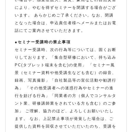
により、やむを得ずセミナーを閉講する場合がござ
います。 あらかじめご了承ください。なお、閉講
となった場合は、申込責任者様へメールまたはお電
話にてご案内させていただきます。
●セミナー受講時の禁止事項
セミナー受講時、次の行為等については、固くお断
りしております。「集合型研修において、持ち込み
PC(タブレット端末を含む)の使用」 「セミナー風
景（セミナー資料や他受講生なども含む）の録音、
録画、写真撮影」「自社製品等の宣伝活動や勧誘行
為」 「その他受講者への迷惑行為やセミナーの進
行を妨げる行為」「同業者の方（個人でコンサルタ
ント業、研修講師業をされている方も含む）のご参
加」 ご理解、協力のほど、よろしくお願いいたし
ます。 なお、上記禁止事項が発覚した場合は、ご
提供した資料を回収させていただいたのち、受講を