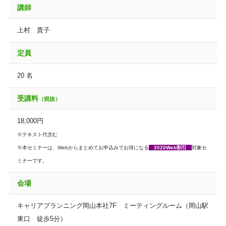
講師
上村 貴子
定員
20 名
受講料
（税抜）
18,000円
※テキスト代含む
※本セミナーは、Webからまとめてお申込みでお得になる
2020Web割引
対象セ
ミナーです。
会場
キャリアプランニング岡山本社7F ミーティングルーム（岡山駅
東口 徒歩5分）