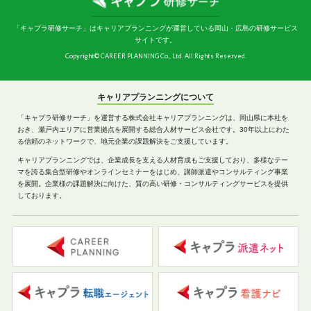
「キャプラ研修サーチ」はキャリアプランニングが運営している岡山・広島の研修サービス
サイトです。
Copyright© CAREER PLANNING Co., Ltd. All Rights Reserved.
キャリアプランニングについて
「キャプラ研修サーチ」を運営する株式会社キャリアプランニングは、岡山県に本社を
おき、瀬戸内エリアに営業拠点を展開する総合人材サービス会社です。30年以上にわた
る信頼のネットワークで、地元企業の課題解決をご支援しています。
キャリアプランニングでは、企業成長を支える人材育成もご支援しており、多様なテー
マを誇る集合型研修やオンラインセミナーをはじめ、講師派遣やコンサルティング事業
を展開。企業様の課題解決に向けた、質の高い研修・コンサルティングサービスを提供
しております。