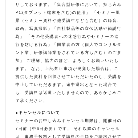
りしております。「集合型研修において、持ち込み
PC(タブレット端末を含む)の使用」 「セミナー風
景（セミナー資料や他受講生なども含む）の録音、
録画、写真撮影」「自社製品等の宣伝活動や勧誘行
為」 「その他受講者への迷惑行為やセミナーの進
行を妨げる行為」「同業者の方（個人でコンサルタ
ント業、研修講師業をされている方も含む）のご参
加」 ご理解、協力のほど、よろしくお願いいたし
ます。 なお、上記禁止事項が発覚した場合は、ご
提供した資料を回収させていただいたのち、受講を
中止していただきます。途中退出となった場合で
も、受講料は返還いたしませんので、あらかじめご
了承ください。
●キャンセルについて
セミナーのお申し込みキャンセル期限は、開催日の
7日前（中6日必要）です。 それ以降のキャンセル
は、事務手数料として受講料の半額をご請求させて