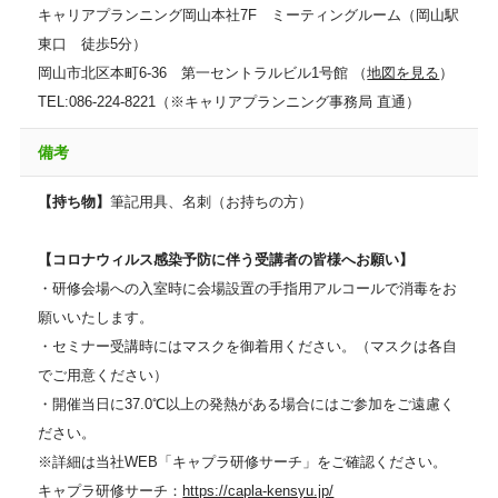
キャリアプランニング岡山本社7F ミーティングルーム（岡山駅
東口 徒歩5分）
岡山市北区本町6-36 第一セントラルビル1号館 （
地図を見る
）
TEL:086-224-8221（※キャリアプランニング事務局 直通）
備考
【持ち物】
筆記用具、名刺（お持ちの方）
【コロナウィルス感染予防に伴う受講者の皆様へお願い】
・研修会場への入室時に会場設置の手指用アルコールで消毒をお
願いいたします。
・セミナー受講時にはマスクを御着用ください。（マスクは各自
でご用意ください）
・開催当日に37.0℃以上の発熱がある場合にはご参加をご遠慮く
ださい。
※詳細は当社WEB「キャプラ研修サーチ」をご確認ください。
キャプラ研修サーチ：
https://capla-kensyu.jp/