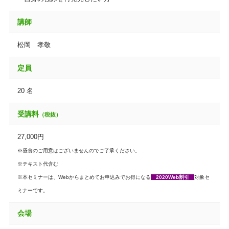
講師
松岡 孝敬
定員
20 名
受講料
（税抜）
27,000円
※昼食のご用意はございませんのでご了承ください。
※テキスト代含む
※本セミナーは、Webからまとめてお申込みでお得になる
2020Web割引
対象セ
ミナーです。
会場