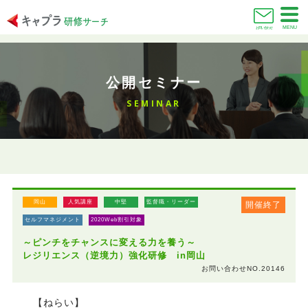
MENU
お問い合わせ
公開セミナー
SEMINAR
岡山
人気講座
中堅
監督職・リーダー
開催終了
セルフマネジメント
2020Web割引対象
～ピンチをチャンスに変える力を養う～
レジリエンス（逆境力）強化研修 in岡山
お問い合わせNO.20146
【ねらい】