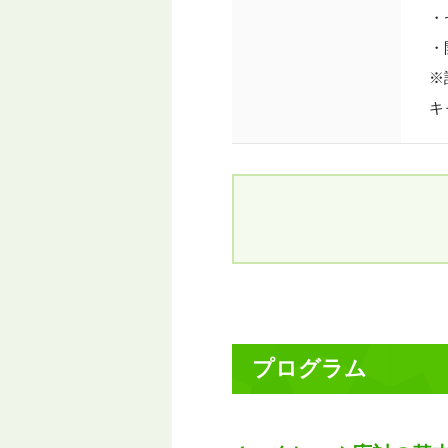
・
・
※
キ
プログラム