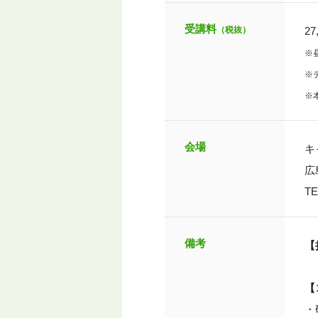
受講料
（税抜）
27
※
※
※
会場
キ
広
T
備考
【
【
・