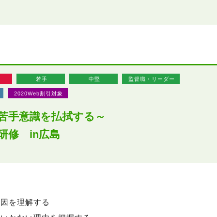
座
若手
中堅
監督職・リーダー
2020Web割引対象
苦手意識を払拭する～
研修 in広島
要因を理解する