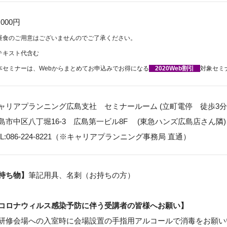
,000円
昼食のご用意はございませんのでご了承ください。
テキスト代含む
本セミナーは、Webからまとめてお申込みでお得になる
2020Web割引
対象セミ
ャリアプランニング広島支社 セミナールーム (立町電停 徒歩3分
島市中区八丁堀16-3 広島第一ビル8F (東急ハンズ広島店さん隣)
EL:086-224-8221（※キャリアプランニング事務局 直通）
持ち物】
筆記用具、名刺（お持ちの方）
コロナウィルス感染予防に伴う受講者の皆様へお願い】
研修会場への入室時に会場設置の手指用アルコールで消毒をお願い