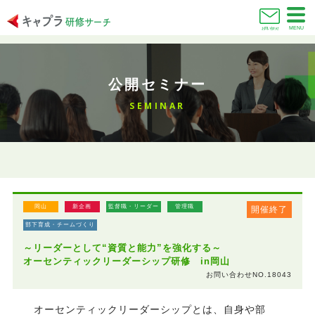
MENU
お問い合わせ
公開セミナー
SEMINAR
岡山
新企画
監督職・リーダー
管理職
開催終了
部下育成・チームづくり
～リーダーとして“資質と能力”を強化する～
オーセンティックリーダーシップ研修 in岡山
お問い合わせNO.18043
オーセンティックリーダーシップとは、自身や部