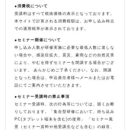
●消費税について
受講料はすべて税抜価格の表示となっております。
本サイトで計算される消費税額は、お申し込み時点
での適用税率が表示されております。
●セミナー開催について
申し込み人数が研修実施に必要な最低人数に達しな
い場合や、感染症拡大、震災、豪雨などの自然災害
により、やむを得ずセミナーを閉講する場合がござ
います。 あらかじめご了承ください。なお、閉講
となった場合は、申込責任者様へメールまたはお電
話にてご案内させていただきます。
●セミナー受講時の禁止事項
セミナー受講時、次の行為等については、固くお断
りしております。「集合型研修において、持ち込み
PC(タブレット端末を含む)の使用」 「セミナー風
景（セミナー資料や他受講生なども含む）の録音、