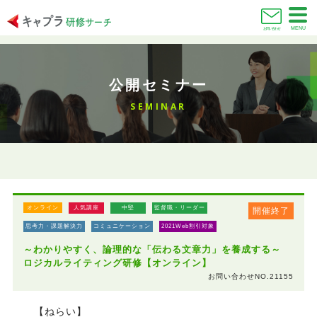
MENU
お問い合わせ
公開セミナー
SEMINAR
オンライン
人気講座
中堅
監督職・リーダー
開催終了
思考力・課題解決力
コミュニケーション
2021Web割引対象
～わかりやすく、論理的な「伝わる文章力」を養成する～
ロジカルライティング研修【オンライン】
お問い合わせNO.21155
【ねらい】