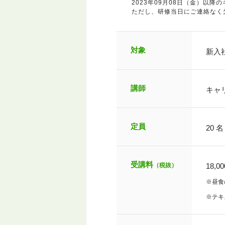
2023年09月08日（金）以
ただし、研修当日にご連絡な
対象
新入
講師
キャ
定員
20 名
受講料
（税抜）
18,0
※昼食
※テキ