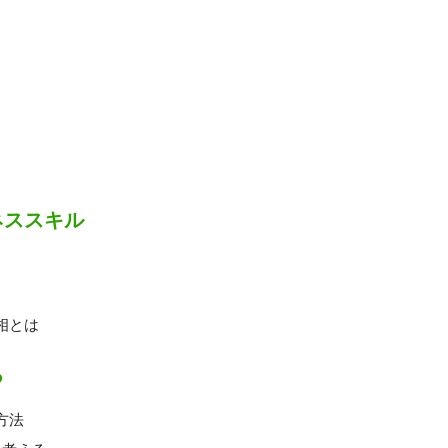
ネススキル
相とは
る
方法