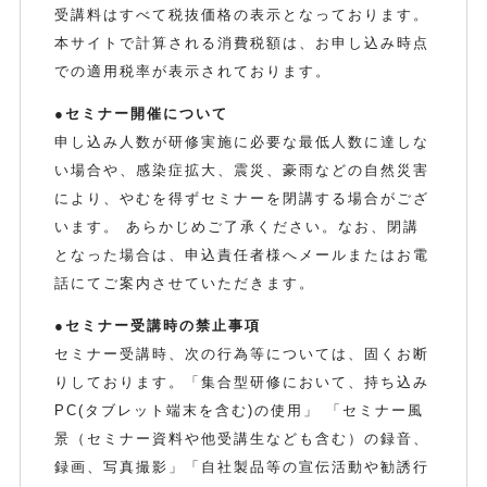
受講料はすべて税抜価格の表示となっております。
本サイトで計算される消費税額は、お申し込み時点
での適用税率が表示されております。
●セミナー開催について
申し込み人数が研修実施に必要な最低人数に達しな
い場合や、感染症拡大、震災、豪雨などの自然災害
により、やむを得ずセミナーを閉講する場合がござ
います。 あらかじめご了承ください。なお、閉講
となった場合は、申込責任者様へメールまたはお電
話にてご案内させていただきます。
●セミナー受講時の禁止事項
セミナー受講時、次の行為等については、固くお断
りしております。「集合型研修において、持ち込み
PC(タブレット端末を含む)の使用」 「セミナー風
景（セミナー資料や他受講生なども含む）の録音、
録画、写真撮影」「自社製品等の宣伝活動や勧誘行