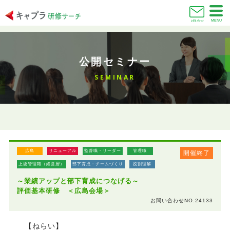
MENU
お問い合わせ
公開セミナー
SEMINAR
広島
リニューアル
監督職・リーダー
管理職
開催終了
上級管理職（経営層）
部下育成・チームづくり
役割理解
～業績アップと部下育成につなげる～
評価基本研修 ＜広島会場＞
お問い合わせNO.24133
【ねらい】