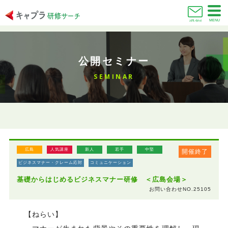
MENU
お問い合わせ
公開セミナー
SEMINAR
広島
人気講座
新人
若手
中堅
開催終了
ビジネスマナー・クレーム応対
コミュニケーション
基礎からはじめるビジネスマナー研修 ＜広島会場＞
お問い合わせNO.25105
【ねらい】