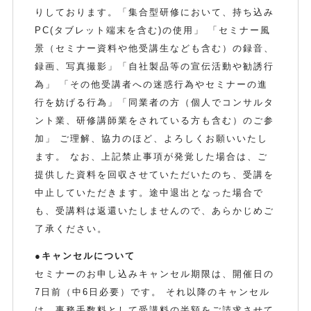
りしております。「集合型研修において、持ち込み
PC(タブレット端末を含む)の使用」 「セミナー風
景（セミナー資料や他受講生なども含む）の録音、
録画、写真撮影」「自社製品等の宣伝活動や勧誘行
為」 「その他受講者への迷惑行為やセミナーの進
行を妨げる行為」「同業者の方（個人でコンサルタ
ント業、研修講師業をされている方も含む）のご参
加」 ご理解、協力のほど、よろしくお願いいたし
ます。 なお、上記禁止事項が発覚した場合は、ご
提供した資料を回収させていただいたのち、受講を
中止していただきます。途中退出となった場合で
も、受講料は返還いたしませんので、あらかじめご
了承ください。
●キャンセルについて
セミナーのお申し込みキャンセル期限は、開催日の
7日前（中6日必要）です。 それ以降のキャンセル
は、事務手数料として受講料の半額をご請求させて