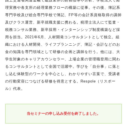
国土交通省関連金融で建設業界の財務指導や分析、学校法人で経
理実務や各支所の経理業務フローの構築に従事。その後、簿記系
専門学校及び総合専門学校で簿記、FP等の会計系資格取得の講師
及びクラス運営、新卒就職支援に携わる。税理士法人にて監査・
税務コンサル業務、新卒採用・インターンシップ制度構築など採
用を担当。2021年6月、人材開発コンサルタントとして独立。組
織における人材開発、ライフプランニング、簿記・会計などのお
金の知識を専門領域として研修の企画と講師を行う。他には、大
学生対象のキャリアカウンセラー、上場企業の管理職登用に関わ
るコンサルタントとして全国で活躍中。学びを「自分事」に落と
し込む体験型のワークを中心とし、わかりやすい言葉で、受講者
の行動変容につなげる研修を得意とする。Respole（リスポー
ル）代表。
当セミナーの申し込み受付を終了しました。