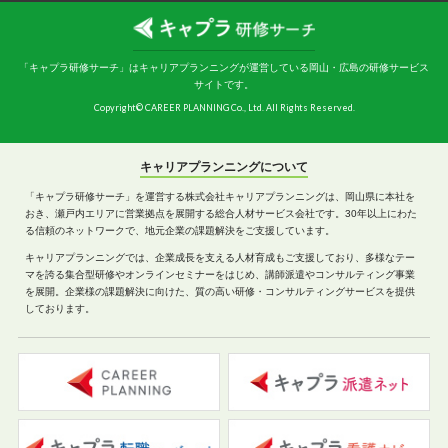
「キャプラ研修サーチ」はキャリアプランニングが運営している岡山・広島の研修サービス
サイトです。
Copyright© CAREER PLANNING Co., Ltd. All Rights Reserved.
キャリアプランニングについて
「キャプラ研修サーチ」を運営する株式会社キャリアプランニングは、岡山県に本社を
おき、瀬戸内エリアに営業拠点を展開する総合人材サービス会社です。30年以上にわた
る信頼のネットワークで、地元企業の課題解決をご支援しています。
キャリアプランニングでは、企業成長を支える人材育成もご支援しており、多様なテー
マを誇る集合型研修やオンラインセミナーをはじめ、講師派遣やコンサルティング事業
を展開。企業様の課題解決に向けた、質の高い研修・コンサルティングサービスを提供
しております。