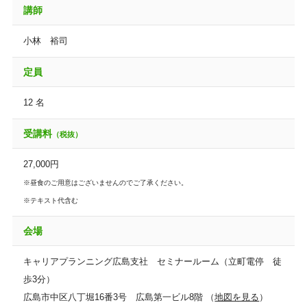
講師
小林 裕司
定員
12 名
受講料
（税抜）
27,000円
※昼食のご用意はございませんのでご了承ください。
※テキスト代含む
会場
キャリアプランニング広島支社 セミナールーム（立町電停 徒
歩3分）
広島市中区八丁堀16番3号 広島第一ビル8階 （
地図を見る
）