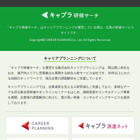
「キャプラ研修サーチ」はキャリアプランニングが運営している岡山・広島の研修サービス
サイトです。
Copyright© CAREER PLANNING Co., Ltd. All Rights Reserved.
キャリアプランニングについて
「キャプラ研修サーチ」を運営する株式会社キャリアプランニングは、岡山県に本社を
おき、瀬戸内エリアに営業拠点を展開する総合人材サービス会社です。30年以上にわた
る信頼のネットワークで、地元企業の課題解決をご支援しています。
キャリアプランニングでは、企業成長を支える人材育成もご支援しており、多様なテー
マを誇る集合型研修やオンラインセミナーをはじめ、講師派遣やコンサルティング事業
を展開。企業様の課題解決に向けた、質の高い研修・コンサルティングサービスを提供
しております。