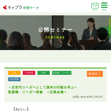
MENU
お問い合わせ
公開セミナー
SEMINAR
広島
人気講座
中堅
監督職・リーダー
開催終了
役割理解
～次世代リーダーとして基本の行動を学ぶ～
監督職・リーダー研修 ＜広島会場＞
お問い合わせNO.25132
【ねらい】