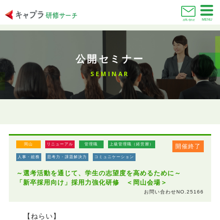
MENU
お問い合わせ
公開セミナー
SEMINAR
岡山
リニューアル
管理職
上級管理職（経営層）
開催終了
人事・総務
思考力・課題解決力
コミュニケーション
～選考活動を通じて、学生の志望度を高めるために～
「新卒採用向け」採用力強化研修 ＜岡山会場＞
お問い合わせNO.25166
【ねらい】