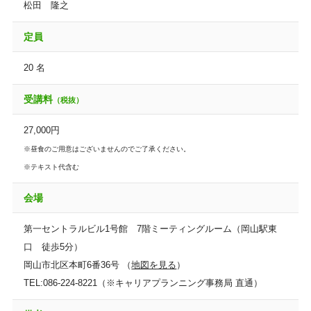
松田 隆之
定員
20 名
受講料
（税抜）
27,000円
※昼食のご用意はございませんのでご了承ください。
※テキスト代含む
会場
第一セントラルビル1号館 7階ミーティングルーム（岡山駅東
口 徒歩5分）
岡山市北区本町6番36号 （
地図を見る
）
TEL:086-224-8221（※キャリアプランニング事務局 直通）