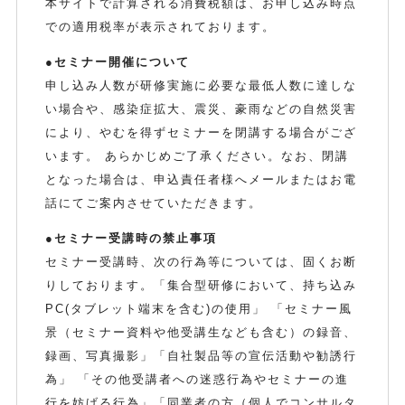
本サイトで計算される消費税額は、お申し込み時点
での適用税率が表示されております。
●セミナー開催について
申し込み人数が研修実施に必要な最低人数に達しな
い場合や、感染症拡大、震災、豪雨などの自然災害
により、やむを得ずセミナーを閉講する場合がござ
います。 あらかじめご了承ください。なお、閉講
となった場合は、申込責任者様へメールまたはお電
話にてご案内させていただきます。
●セミナー受講時の禁止事項
セミナー受講時、次の行為等については、固くお断
りしております。「集合型研修において、持ち込み
PC(タブレット端末を含む)の使用」 「セミナー風
景（セミナー資料や他受講生なども含む）の録音、
録画、写真撮影」「自社製品等の宣伝活動や勧誘行
為」 「その他受講者への迷惑行為やセミナーの進
行を妨げる行為」「同業者の方（個人でコンサルタ