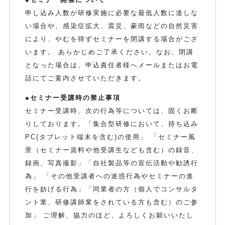
申し込み人数が研修実施に必要な最低人数に達しな
い場合や、感染症拡大、震災、豪雨などの自然災害
により、やむを得ずセミナーを閉講する場合がござ
います。 あらかじめご了承ください。なお、閉講
となった場合は、申込責任者様へメールまたはお電
話にてご案内させていただきます。
●セミナー受講時の禁止事項
セミナー受講時、次の行為等については、固くお断
りしております。「集合型研修において、持ち込み
PC(タブレット端末を含む)の使用」 「セミナー風
景（セミナー資料や他受講生なども含む）の録音、
録画、写真撮影」「自社製品等の宣伝活動や勧誘行
為」 「その他受講者への迷惑行為やセミナーの進
行を妨げる行為」「同業者の方（個人でコンサルタ
ント業、研修講師業をされている方も含む）のご参
加」 ご理解、協力のほど、よろしくお願いいたし