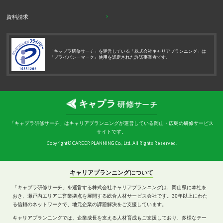
資料請求
「キャプラ研修サーチ」を運営している「株式会社キャリアプランニング」は
『プライバシーマーク』使用を認定された許諾事業者です。
「キャプラ研修サーチ」はキャリアプランニングが運営している岡山・広島の研修サービス
サイトです。
Copyright© CAREER PLANNING Co., Ltd. All Rights Reserved.
キャリアプランニングについて
「キャプラ研修サーチ」を運営する株式会社キャリアプランニングは、岡山県に本社を
おき、瀬戸内エリアに営業拠点を展開する総合人材サービス会社です。30年以上にわた
る信頼のネットワークで、地元企業の課題解決をご支援しています。
キャリアプランニングでは、企業成長を支える人材育成もご支援しており、多様なテー