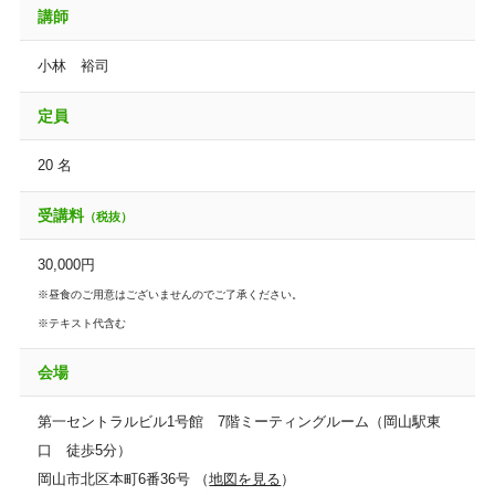
講師
小林 裕司
定員
20 名
受講料
（税抜）
30,000円
※昼食のご用意はございませんのでご了承ください。
※テキスト代含む
会場
第一セントラルビル1号館 7階ミーティングルーム（岡山駅東
口 徒歩5分）
岡山市北区本町6番36号 （
地図を見る
）