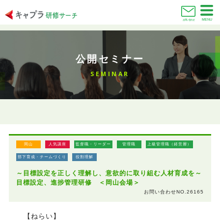
MENU
お問い合わせ
公開セミナー
SEMINAR
岡山
人気講座
監督職・リーダー
管理職
上級管理職（経営層）
部下育成・チームづくり
役割理解
～目標設定を正しく理解し、意欲的に取り組む人材育成を～
目標設定、進捗管理研修 ＜岡山会場＞
お問い合わせNO.26165
【ねらい】