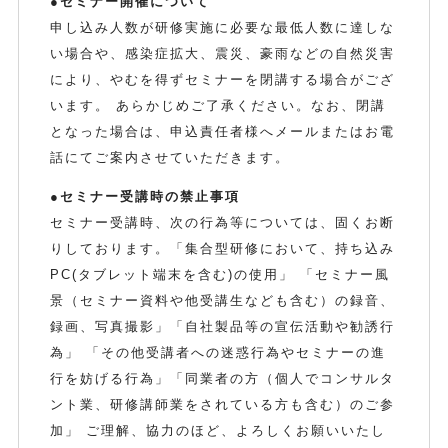
●セミナー開催について
申し込み人数が研修実施に必要な最低人数に達しな
い場合や、感染症拡大、震災、豪雨などの自然災害
により、やむを得ずセミナーを閉講する場合がござ
います。 あらかじめご了承ください。なお、閉講
となった場合は、申込責任者様へメールまたはお電
話にてご案内させていただきます。
●セミナー受講時の禁止事項
セミナー受講時、次の行為等については、固くお断
りしております。「集合型研修において、持ち込み
PC(タブレット端末を含む)の使用」 「セミナー風
景（セミナー資料や他受講生なども含む）の録音、
録画、写真撮影」「自社製品等の宣伝活動や勧誘行
為」 「その他受講者への迷惑行為やセミナーの進
行を妨げる行為」「同業者の方（個人でコンサルタ
ント業、研修講師業をされている方も含む）のご参
加」 ご理解、協力のほど、よろしくお願いいたし