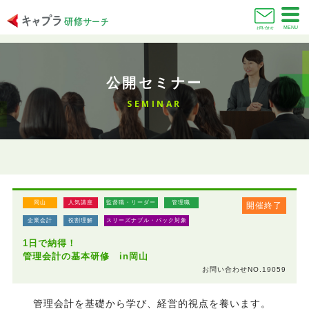
MENU
お問い合わせ
公開セミナー
SEMINAR
岡山
人気講座
監督職・リーダー
管理職
開催終了
企業会計
役割理解
スリーズナブル・パック対象
1日で納得！
管理会計の基本研修 in岡山
お問い合わせNO.19059
管理会計を基礎から学び、経営的視点を養います。