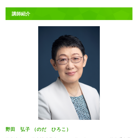
講師紹介
野田 弘子 （のだ ひろこ）