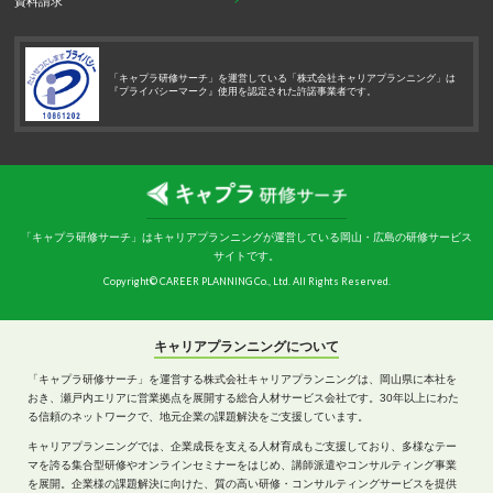
資料請求
「キャプラ研修サーチ」を運営している「株式会社キャリアプランニング」は
『プライバシーマーク』使用を認定された許諾事業者です。
「キャプラ研修サーチ」はキャリアプランニングが運営している岡山・広島の研修サービス
サイトです。
Copyright© CAREER PLANNING Co., Ltd. All Rights Reserved.
キャリアプランニングについて
「キャプラ研修サーチ」を運営する株式会社キャリアプランニングは、岡山県に本社を
おき、瀬戸内エリアに営業拠点を展開する総合人材サービス会社です。30年以上にわた
る信頼のネットワークで、地元企業の課題解決をご支援しています。
キャリアプランニングでは、企業成長を支える人材育成もご支援しており、多様なテー
マを誇る集合型研修やオンラインセミナーをはじめ、講師派遣やコンサルティング事業
を展開。企業様の課題解決に向けた、質の高い研修・コンサルティングサービスを提供