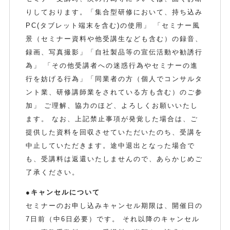
りしております。「集合型研修において、持ち込み
PC(タブレット端末を含む)の使用」 「セミナー風
景（セミナー資料や他受講生なども含む）の録音、
録画、写真撮影」「自社製品等の宣伝活動や勧誘行
為」 「その他受講者への迷惑行為やセミナーの進
行を妨げる行為」「同業者の方（個人でコンサルタ
ント業、研修講師業をされている方も含む）のご参
加」 ご理解、協力のほど、よろしくお願いいたし
ます。 なお、上記禁止事項が発覚した場合は、ご
提供した資料を回収させていただいたのち、受講を
中止していただきます。途中退出となった場合で
も、受講料は返還いたしませんので、あらかじめご
了承ください。
●キャンセルについて
セミナーのお申し込みキャンセル期限は、開催日の
7日前（中6日必要）です。 それ以降のキャンセル