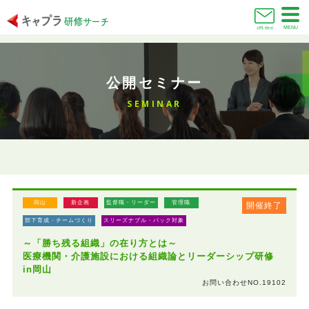
MENU
お問い合わせ
公開セミナー
SEMINAR
岡山
新企画
監督職・リーダー
管理職
開催終了
部下育成・チームづくり
スリーズナブル・パック対象
～「勝ち残る組織」の在り方とは～
医療機関・介護施設における組織論とリーダーシップ研修
in岡山
お問い合わせNO.19102