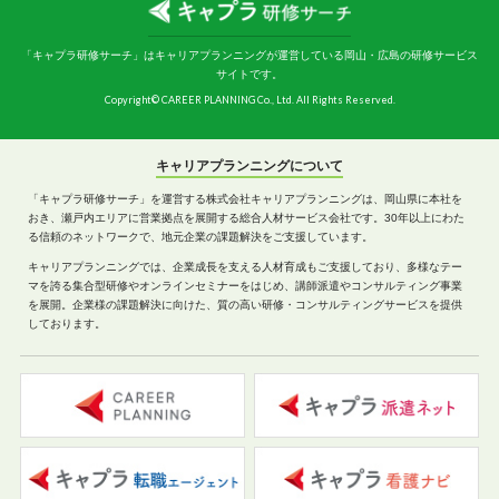
「キャプラ研修サーチ」はキャリアプランニングが運営している岡山・広島の研修サービス
サイトです。
Copyright© CAREER PLANNING Co., Ltd. All Rights Reserved.
キャリアプランニングについて
「キャプラ研修サーチ」を運営する株式会社キャリアプランニングは、岡山県に本社を
おき、瀬戸内エリアに営業拠点を展開する総合人材サービス会社です。30年以上にわた
る信頼のネットワークで、地元企業の課題解決をご支援しています。
キャリアプランニングでは、企業成長を支える人材育成もご支援しており、多様なテー
マを誇る集合型研修やオンラインセミナーをはじめ、講師派遣やコンサルティング事業
を展開。企業様の課題解決に向けた、質の高い研修・コンサルティングサービスを提供
しております。