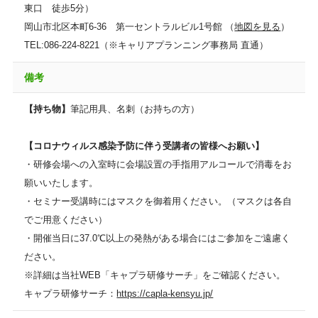
東口 徒歩5分）
岡山市北区本町6-36 第一セントラルビル1号館 （
地図を見る
）
TEL:086-224-8221（※キャリアプランニング事務局 直通）
備考
【持ち物】
筆記用具、名刺（お持ちの方）
【コロナウィルス感染予防に伴う受講者の皆様へお願い】
・研修会場への入室時に会場設置の手指用アルコールで消毒をお
願いいたします。
・セミナー受講時にはマスクを御着用ください。（マスクは各自
でご用意ください）
・開催当日に37.0℃以上の発熱がある場合にはご参加をご遠慮く
ださい。
※詳細は当社WEB「キャプラ研修サーチ」をご確認ください。
キャプラ研修サーチ：
https://capla-kensyu.jp/