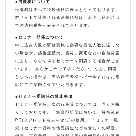
●消費税について
受講料はすべて税抜価格の表示となっております。
本サイトで計算される消費税額は、お申し込み時点
での適用税率が表示されております。
●セミナー開催について
申し込み人数が研修実施に必要な最低人数に達しな
い場合や、感染症拡大、震災、豪雨などの自然災害
により、やむを得ずセミナーを閉講する場合がござ
います。 あらかじめご了承ください。なお、閉講
となった場合は、申込責任者様へメールまたはお電
話にてご案内させていただきます。
●セミナー受講時の禁止事項
セミナー受講時、次の行為等については、固くお断
りしております。「集合型研修において、持ち込み
PC(タブレット端末を含む)の使用」 「セミナー風
景（セミナー資料や他受講生なども含む）の録音、
録画、写真撮影」「自社製品等の宣伝活動や勧誘行