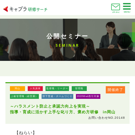
MENU
お問い合わせ
公開セミナー
SEMINAR
岡山
人気講座
監督職・リーダー
管理職
開催終了
上級管理職（経営層）
部下育成・チームづくり
2020Web割引対象
～ハラスメント防止と承認力向上を実現～
指導・育成に活かす上手な叱り方、褒め方研修 in岡山
お問い合わせNO.20148
【ねらい】