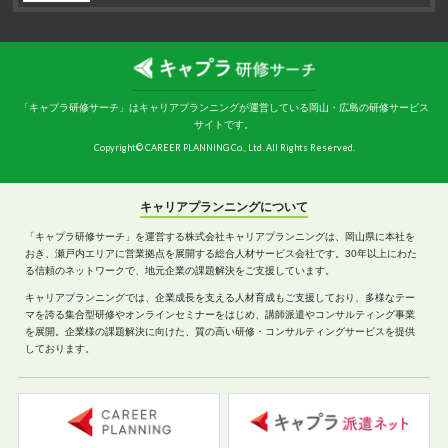
「キャプラ研修サーチ」はキャリアプランニングが運営している岡山・広島の研修サービス
サイトです。
Copyright© CAREER PLANNING Co., Ltd. All Rights Reserved.
キャリアプランニングについて
「キャプラ研修サーチ」を運営する株式会社キャリアプランニングは、岡山県に本社を
おき、瀬戸内エリアに営業拠点を展開する総合人材サービス会社です。30年以上にわた
る信頼のネットワークで、地元企業の課題解決をご支援しています。
キャリアプランニングでは、企業成長を支える人材育成もご支援しており、多様なテー
マを誇る集合型研修やオンラインセミナーをはじめ、講師派遣やコンサルティング事業
を展開。企業様の課題解決に向けた、質の高い研修・コンサルティングサービスを提供
しております。