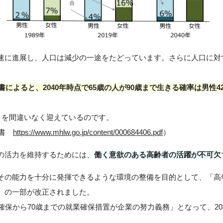
速に進展し、人口は減少の一途をたどっています。さらに人口に対
白書によると、2040年時点で65歳の人が90歳まで生きる確率は男性
」を間違いなく迎えているのです。
白書
https://www.mhlw.go.jp/content/000684406.pdf
）
の活力を維持するためには、
働く意欲のある高齢者の活躍が不可欠
その能力を十分に発揮できるような環境の整備を目的として、「高
）の一部が改正されました。
確保から70歳までの就業確保措置が企業の努力義務」となって、20