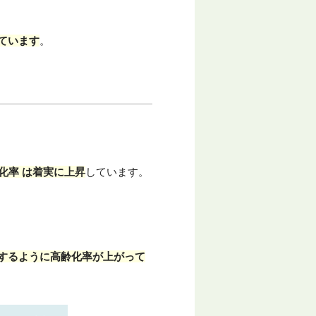
ています
。
化率 は着実に上昇
しています。
するように高齢化率が上がって