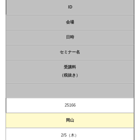
ID
会場
日時
セミナー名
受講料
（税抜き）
25166
岡山
2/5（木）